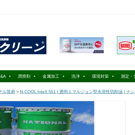
コ
ン
&A
潤滑剤
金属加工
洗浄
環境対策
測定・
テ
ン
ツ
ナル貿易
>
N-COOL InteX 551 | 透明エマルジョン型水溶性切削油 | 
へ
ス
キ
ッ
プ