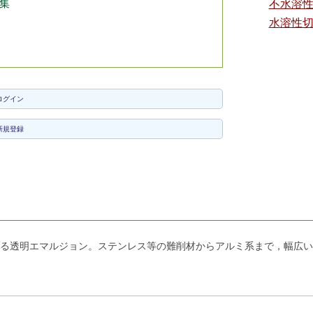
集
不水溶
水溶性
ログイン
新規登録
る透明エマルジョン。ステンレス等の難削材からアルミ系まで，幅広い