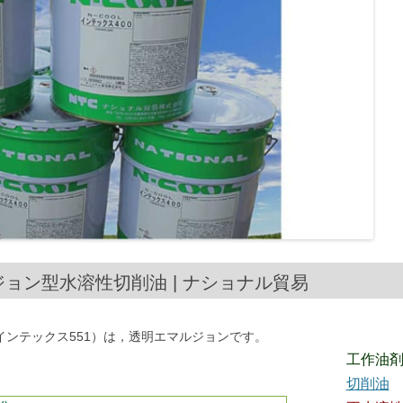
明エマルジョン型水溶性切削油 | ナショナル貿易
ール インテックス551）は，透明エマルジョンです。
工作油
切削油