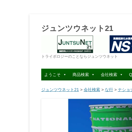
ジュンツウネット21
トライボロジーのことならジュンツウネット
ようこそ
商品検索
会社検索
Q
ジュンツウネット21
>
会社検索
>
な行
>
ナショ