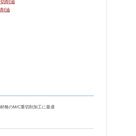
性切削油
切削油
材種のM/C重切削加工に最適