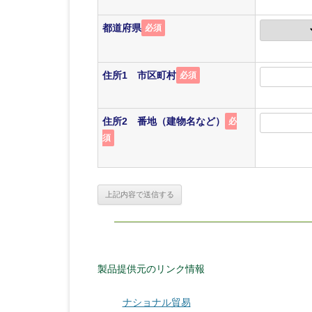
都道府県
必須
住所1 市区町村
必須
住所2 番地（建物名など）
必
須
製品提供元のリンク情報
ナショナル貿易