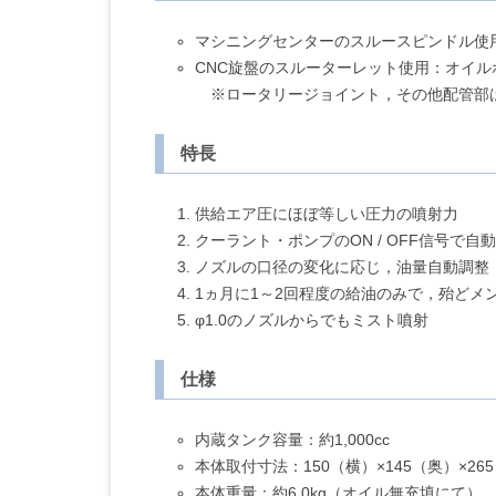
マシニングセンターのスルースピンドル使
CNC旋盤のスルーターレット使用：オイ
※ロータリージョイント，その他配管部
特長
供給エア圧にほぼ等しい圧力の噴射力
クーラント・ポンプのON / OFF信号で自
ノズルの口径の変化に応じ，油量自動調整
1ヵ月に1～2回程度の給油のみで，殆どメ
φ1.0のノズルからでもミスト噴射
仕様
内蔵タンク容量：約1,000cc
本体取付寸法：150（横）×145（奥）×26
本体重量：約6.0kg（オイル無充填にて）