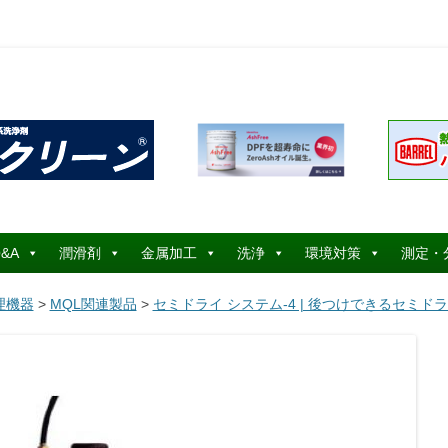
コ
ン
&A
潤滑剤
金属加工
洗浄
環境対策
測定・
テ
ン
ツ
理機器
>
MQL関連製品
>
セミドライ システム-4 | 後つけできるセミド
へ
ス
キ
ッ
プ