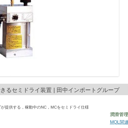
けできるセミドライ装置 | 田中インポートグループ
プが提供する，稼動中のNC，MCをセミドライ仕様
潤滑管
MQL関