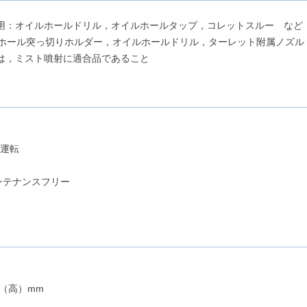
用：オイルホールドリル，オイルホールタップ，コレットスルー など
ルホール突っ切りホルダー，オイルホールドリル，ターレット附属ノズル
は，ミスト噴射に適合品であること
動運転
ンテナンスフリー
5（高）mm