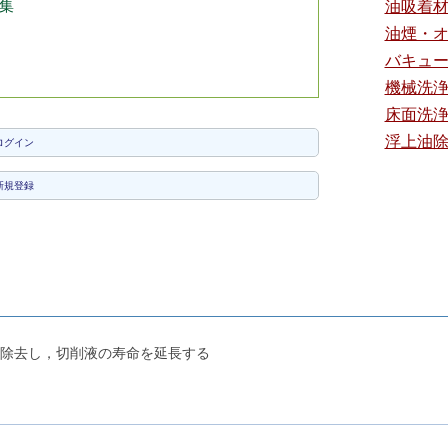
集
油吸着
油煙・
バキュ
機械洗
床面洗
浮上油
ログイン
新規登録
除去し，切削液の寿命を延長する