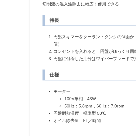
切削液の混入油除去に幅広く使用できる
特長
円盤スキマーをクーラントタンクの側面か，
便）
コンセントを入れると，円盤がゆっくり回
円盤に付着した油分はワイパーブレードで
仕様
モーター
100V単相 43W
50Hz：5.8rpm，60Hz：7.0rpm
円盤耐熱温度：標準型 50℃
オイル除去量：5L／時間