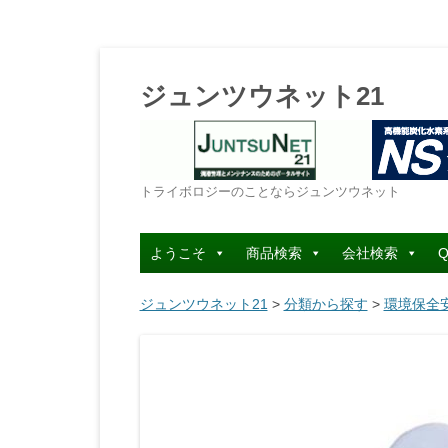
ジュンツウネット21
トライボロジーのことならジュンツウネット
ようこそ
商品検索
会社検索
Q
ジュンツウネット21
>
分類から探す
>
環境保全