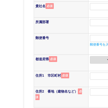
貴社名
必須
所属部署
郵便番号
郵便番号を
都道府県
必須
住所1 市区町村
必須
住所2 番地（建物名など）
必
須