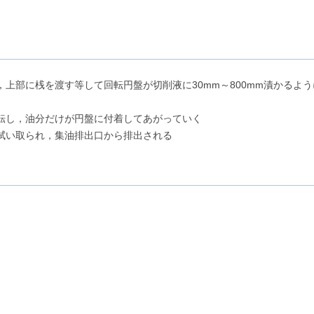
上部に桟を渡す等して回転円盤が切削液に30mm～800mm漬かるよう
転し，油分だけが円盤に付着してあがっていく
拭い取られ，集油排出口から排出される