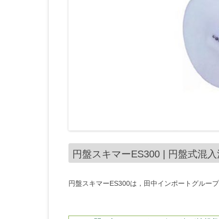
円盤スキマーES300 | 円盤式混
円盤スキマーES300は，田中インポートグルー