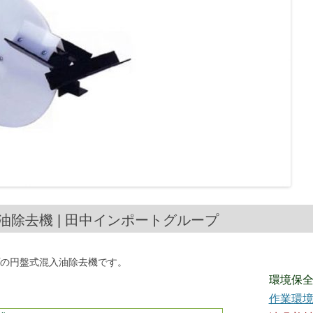
入油除去機 | 田中インポートグループ
プの円盤式混入油除去機です。
環境保
作業環