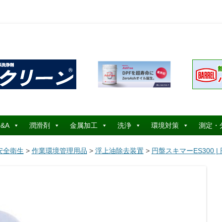
コ
ン
&A
潤滑剤
金属加工
洗浄
環境対策
測定・
テ
ン
ツ
安全衛生
>
作業環境管理用品
>
浮上油除去装置
>
円盤スキマーES300 
へ
ス
キ
ッ
プ