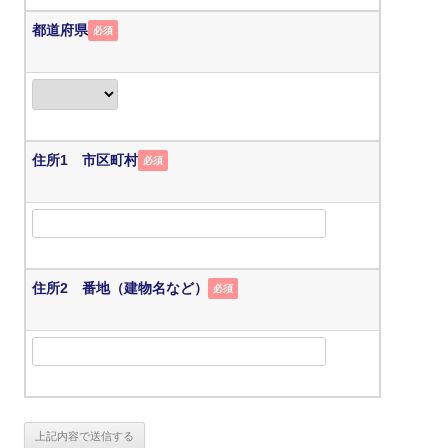
都道府県
必須
住所1 市区町村
必須
住所2 番地（建物名など）
必須