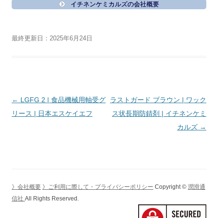
イチネンケミカルズの会社概要
最終更新日：2025年6月24日
投
←
LGFG 2 | 食品機械用軸受グ
ラストガード ブラウン | ワック
稿
リース | 日本エスケイエフ
ス状長期防錆剤 | イチネンケミ
ナ
カルズ
→
ビ
ゲ
ー
シ
》会社概要
》ご利用に際して・プライバシーポリシー
Copyright ©
潤滑通
ョ
信社
All Rights Reserved.
ン