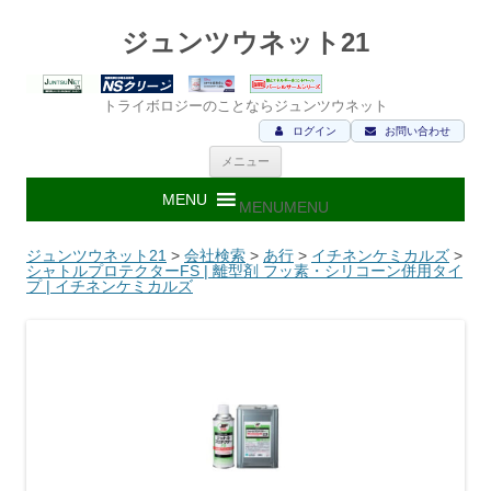
ジュンツウネット21
トライボロジーのことならジュンツウネット
ログイン
お問い合わせ
コ
メニュー
ン
テ
ン
MENU
MENU
ツ
へ
ス
ジュンツウネット21
>
会社検索
>
あ行
>
イチネンケミカルズ
>
キ
シャトルプロテクターFS | 離型剤 フッ素・シリコーン併用タイ
ッ
プ | イチネンケミカルズ
プ