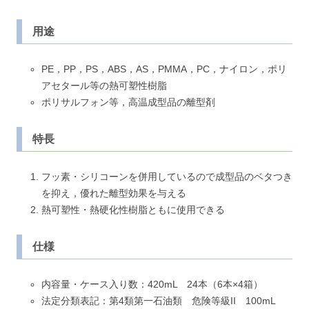
用途
PE，PP，PS，ABS，AS，PMMA，PC，ナイロン，ポリ
アセタール等の熱可塑性樹脂
ポリサルフォン等，高温成型品の離型剤
特長
フッ素・シリコーンを併用しているので成型品のベタつき
を抑え，優れた離型効果を与える
熱可塑性・熱硬化性樹脂ともに使用できる
仕様
内容量・ケース入り数：420mL 24本（6本×4箱）
法定分類表記：第4類第一石油類 危険等級II 100mL