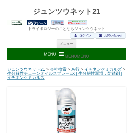
ジュンツウネット21
トライボロジーのことならジュンツウネット
ログイン
お問い合わせ
コ
メニュー
ン
テ
ン
MENU
MENU
ツ
へ
ス
ジュンツウネット21
>
会社検索
>
あ行
>
イチネンケミカルズ
>
キ
生分解性チェーンオイルスプレーEX | 生分解性潤滑，防錆剤 |
ッ
イチネンケミカルズ
プ