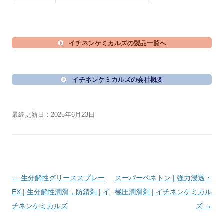
イチネンケミカルズの製品一覧へ
イチネンケミカルズの会社概要
最終更新日：2025年6月23日
投
←
生分解性グリーススプレー
スーパーペネトン | 強力浸透・
稿
EX | 生分解性潤滑，防錆剤 | イ
極圧潤滑剤 | イチネンケミカル
ナ
チネンケミカルズ
ズ
→
ビ