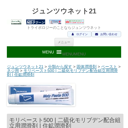
ジュンツウネット21
トライボロジーのことならジュンツウネット
ログイン
お問い合わせ
コ
メニュー
ン
テ
ン
MENU
MENU
ツ
へ
ス
ジュンツウネット21
>
分類から探す
>
固体潤滑剤
>
ペースト
>
キ
ネジ用
>
モリペースト500 | 二硫化モリブデン配合組立用潤滑
ッ
剤 | 住鉱潤滑剤
プ
モリペースト500 | 二硫化モリブデン配合組
立用潤滑剤 | 住鉱潤滑剤