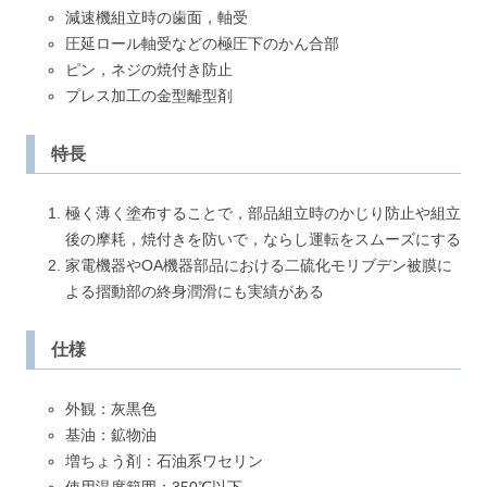
減速機組立時の歯面，軸受
圧延ロール軸受などの極圧下のかん合部
ピン，ネジの焼付き防止
プレス加工の金型離型剤
特長
極く薄く塗布することで，部品組立時のかじり防止や組立
後の摩耗，焼付きを防いで，ならし運転をスムーズにする
家電機器やOA機器部品における二硫化モリブデン被膜に
よる摺動部の終身潤滑にも実績がある
仕様
外観：灰黒色
基油：鉱物油
増ちょう剤：石油系ワセリン