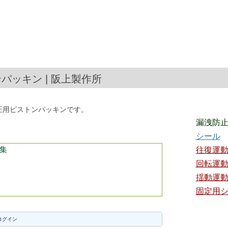
ンパッキン | 阪上製作所
油圧用ピストンパッキンです。
漏洩防
シール
集
往復運
回転運
揺動運
固定用
ログイン