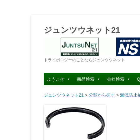
ジュンツウネット21
トライボロジーのことならジュンツウネット
ようこそ
商品検索
会社検索
Q
ジュンツウネット21
>
分類から探す
>
漏洩防止