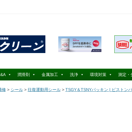
コ
ン
&A
潤滑剤
金属加工
洗浄
環境対策
測定・
テ
ン
ツ
補修
>
シール
>
往復運動用シール
>
TSGY＆TSNYパッキン | ピストン
へ
ス
キ
ッ
プ