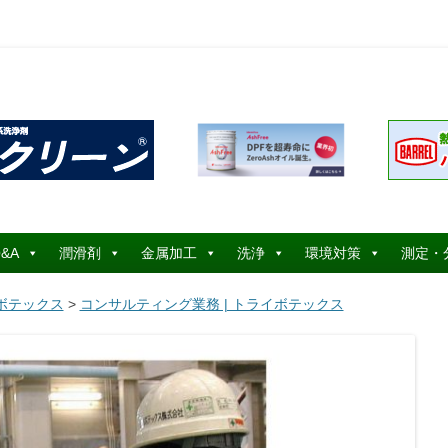
コ
ン
&A
潤滑剤
金属加工
洗浄
環境対策
測定・
テ
ン
ツ
ボテックス
>
コンサルティング業務 | トライボテックス
へ
ス
キ
ッ
プ