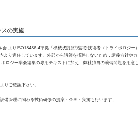
ースの実施
学会 よりISO18436-4準拠「機械状態監視診断技術者（トライボロ
社内より選任しています。外部から講師を招聘しないため，講義方針や
イボロジー学会編集の専用テキストに加え，弊社独自の演習問題を用意
よりご確認下さい。
設備管理に関わる技術研修の提案・企画・実施も行います。