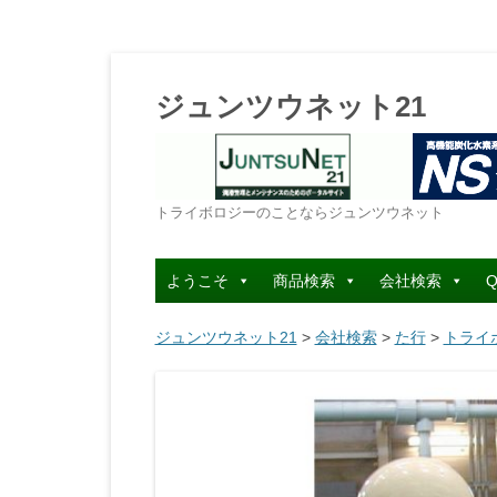
ジュンツウネット21
トライボロジーのことならジュンツウネット
ようこそ
商品検索
会社検索
Q
ジュンツウネット21
>
会社検索
>
た行
>
トライ