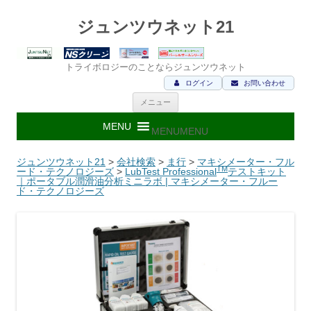
ジュンツウネット21
トライボロジーのことならジュンツウネット
ログイン
お問い合わせ
コ
メニュー
ン
テ
ン
MENU
MENU
ツ
へ
ス
ジュンツウネット21
>
会社検索
>
ま行
>
マキシメーター・フル
キ
TM
ード・テクノロジーズ
>
LubTest Professional
テストキット
ッ
｜ポータブル潤滑油分析ミニラボ | マキシメーター・フルー
プ
ド・テクノロジーズ