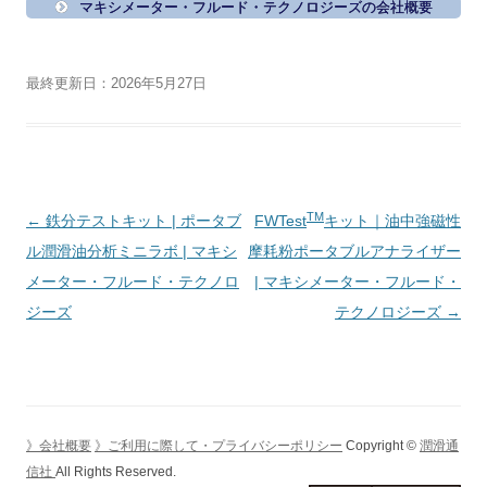
マキシメーター・フルード・テクノロジーズの会社概要
最終更新日：2026年5月27日
TM
投
←
鉄分テストキット | ポータブ
FWTest
キット｜油中強磁性
稿
ル潤滑油分析ミニラボ | マキシ
摩耗粉ポータブルアナライザー
ナ
メーター・フルード・テクノロ
| マキシメーター・フルード・
ビ
ジーズ
テクノロジーズ
→
ゲ
ー
シ
ョ
》会社概要
》ご利用に際して・プライバシーポリシー
Copyright ©
潤滑通
ン
信社
All Rights Reserved.