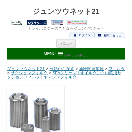
ジュンツウネット21
トライボロジーのことならジュンツウネット
ログイン
お問い合わせ
コ
メニュー
ン
テ
ン
MENU
MENU
ツ
へ
ス
ジュンツウネット21
>
分類から探す
>
油圧関連補器
>
フィルタ
キ
>
サクションフィルタ
>
SFAシリーズ | オイルタンク内蔵用サ
ッ
クションフィルタ | ヤマシンフィルタ
プ