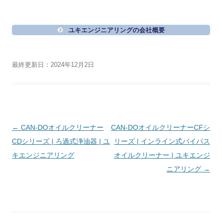
ユキエンジニアリングの会社概要
最終更新日：2024年12月2日
投
←
CAN-DOオイルクリーナー
CAN-DOオイルクリーナーCFシ
稿
CDシリーズ | ろ過式浄油器 | ユ
リーズ | インライン式バイパス
ナ
キエンジニアリング
オイルクリーナー | ユキエンジ
ビ
ニアリング
→
ゲ
ー
シ