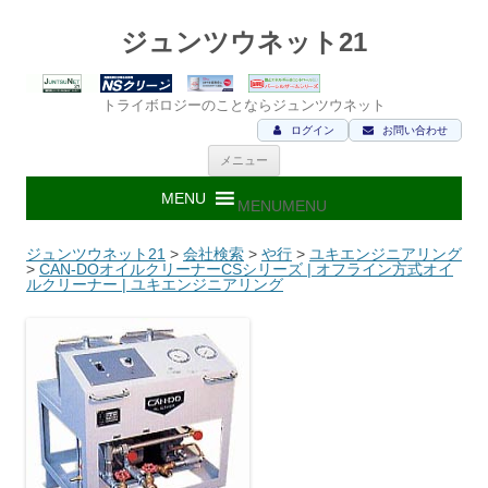
ジュンツウネット21
トライボロジーのことならジュンツウネット
ログイン
お問い合わせ
コ
メニュー
ン
テ
ン
MENU
MENU
ツ
へ
ス
ジュンツウネット21
>
会社検索
>
や行
>
ユキエンジニアリング
キ
>
CAN-DOオイルクリーナーCSシリーズ | オフライン方式オイ
ッ
ルクリーナー | ユキエンジニアリング
プ