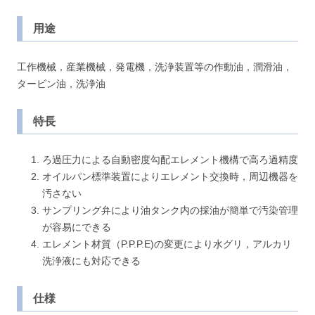
用途
工作機械，産業機械，発電機，洗浄装置等の作動油，潤滑油，
タービン油，洗浄油
特長
ろ過圧力による自動密度勾配エレメント機構で高ろ過精度
オイルパン標準装置によりエレメント交換時，周辺機器を
汚さない
サンプリング弁により油タンク内の採油が簡単で汚染管理
が容易にできる
エレメント材質（P.P.P.E)の変更により水グリ，アルカリ
洗浄液にも対応できる
仕様