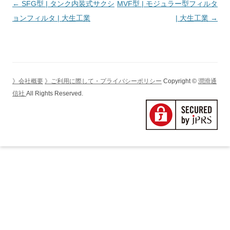
投
←
SFG型 | タンク内装式サクシ
MVF型 | モジュラー型フィルタ
稿
ョンフィルタ | 大生工業
| 大生工業
→
ナ
ビ
ゲ
ー
》会社概要
》ご利用に際して・プライバシーポリシー
Copyright ©
潤滑通
シ
信社
All Rights Reserved.
ョ
ン