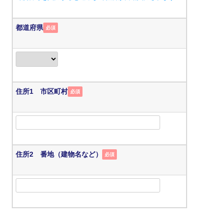
都道府県
必須
住所1 市区町村
必須
住所2 番地（建物名など）
必須