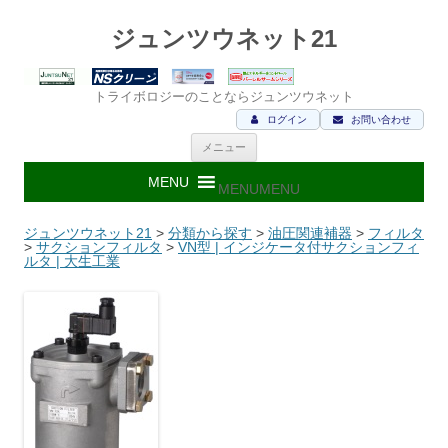
ジュンツウネット21
トライボロジーのことならジュンツウネット
ログイン
お問い合わせ
コ
メニュー
ン
テ
ン
MENU
MENU
ツ
へ
ス
ジュンツウネット21
>
分類から探す
>
油圧関連補器
>
フィルタ
キ
>
サクションフィルタ
>
VN型 | インジケータ付サクションフィ
ッ
ルタ | 大生工業
プ