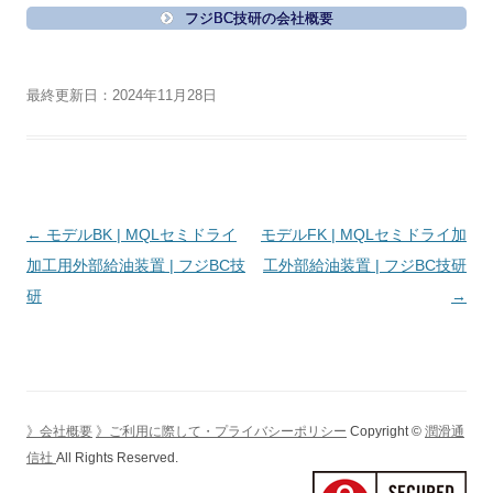
フジBC技研の会社概要
最終更新日：2024年11月28日
投
←
モデルBK | MQLセミドライ
モデルFK | MQLセミドライ加
稿
加工用外部給油装置 | フジBC技
工外部給油装置 | フジBC技研
ナ
研
→
ビ
ゲ
ー
シ
》会社概要
》ご利用に際して・プライバシーポリシー
Copyright ©
潤滑通
ョ
信社
All Rights Reserved.
ン