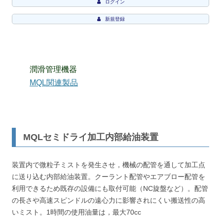
ログイン
新規登録
潤滑管理機器
MQL関連製品
MQLセミドライ加工内部給油装置
装置内で微粒子ミストを発生させ，機械の配管を通して加工点
に送り込む内部給油装置。クーラント配管やエアブロー配管を
利用できるため既存の設備にも取付可能（NC旋盤など）。配管
の長さや高速スピンドルの遠心力に影響されにくい搬送性の高
いミスト。1時間の使用油量は，最大70cc