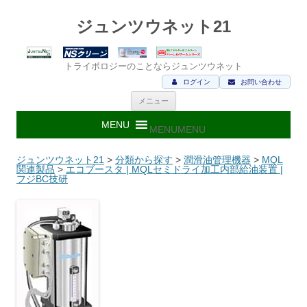
ジュンツウネット21
トライボロジーのことならジュンツウネット
ログイン
お問い合わせ
コ
メニュー
ン
テ
ン
MENU
MENU
ツ
へ
ス
ジュンツウネット21
>
分類から探す
>
潤滑油管理機器
>
MQL
キ
関連製品
>
エコブースタ | MQLセミドライ加工内部給油装置 |
ッ
フジBC技研
プ