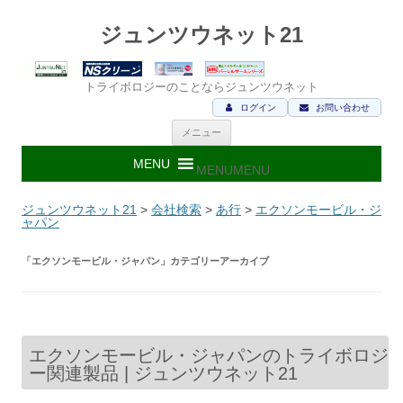
ジュンツウネット21
トライボロジーのことならジュンツウネット
ログイン
お問い合わせ
コ
メニュー
ン
テ
ン
MENU
MENU
ツ
へ
ス
ジュンツウネット21
>
会社検索
>
あ行
>
エクソンモービル・ジ
キ
ャパン
ッ
プ
「
エクソンモービル・ジャパン
」カテゴリーアーカイブ
エクソンモービル・ジャパンのトライボロジ
ー関連製品 | ジュンツウネット21