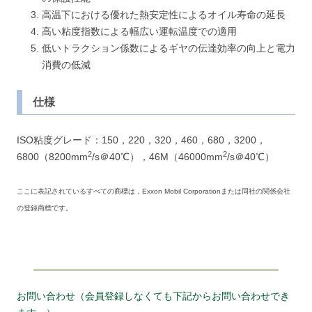
高温下における優れた熱安定性によるオイル寿命の延長
高い粘度指数による幅広い運転温度での適用
低いトラクション係数によるギヤの伝達効率の向上と電力
消費の低減
仕様
ISO粘度グレード：150，220，320，460，680，3200，
2
2
6800（8200mm
/s＠40℃），46M（46000mm
/s＠40℃）
ここに表記されているすべての商標は，Exxon Mobil Corporationまたは同社の関係会社
の登録商標です。
お問い合わせ（会員登録しなくても下記からお問い合わせでき