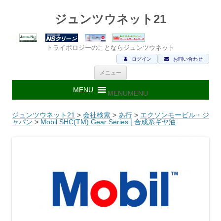
ジュンツウネット21
トライボロジーのことならジュンツウネット
ログイン
お問い合わせ
コ
メニュー
ン
テ
ン
MENU
MENU
ツ
へ
ス
ジュンツウネット21
>
会社検索
>
あ行
>
エクソンモービル・ジ
キ
ャパン
>
Mobil SHC(TM) Gear Series | 合成系ギヤ油
ッ
プ