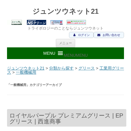
ジュンツウネット21
トライボロジーのことならジュンツウネット
ログイン
お問い合わせ
コ
メニュー
ン
テ
ン
MENU
MENU
ツ
へ
ス
ジュンツウネット21
>
分類から探す
>
グリース
>
工業用グリー
キ
ス
>
一般機械用
ッ
プ
「
一般機械用
」カテゴリーアーカイブ
ロイヤルパープル プレミアムグリース | EP
グリース | 西進商事