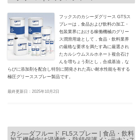
フックスのカシーダグリース GTSス
プレーは，食品および飲料の加工・
包装業界における稼働機械のグリー
ス潤滑用途として，食品・飲料業界
の厳格な要求を満たす為に厳選され
たカルシウムスルホネート複合石け
んを増ちょう剤とし，合成基油，な
らびに添加剤を配合し特別に開発された高い耐水性能を有する
極圧グリーススプレー製品です。
最終更新日：2025年10月2日
カシ―ダフルード FL5スプレー | 食品・飲料
加工機械向け浸透性・防錆保護メンテナンス