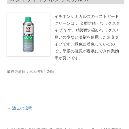
イチネンケミカルズのラストガード
グリーンは， 金型防錆・ワックスタ
イプ です。精製度の高いワックスと
臭いの少ない溶剤を使用した無臭タ
イプです。緑色に着色しているの
で，塗膜の確認が容易にでき作業効
率が良いです。
最終更新日：2025年6月24日
投
←
過去の投稿
稿
ナ