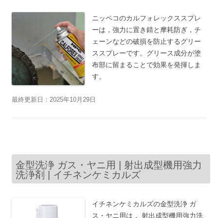
ニッペコのカルフォレックススプレ
ーは，強力に置き錆と摩耗防ぎ，チ
ェーンなどの破損を防止するグリー
ススプレーです。グリース成分が塗
布部に留まることで効果を発揮しま
す。
最終更新日：2025年10月29日
金型洗浄 ガス・ヤニ用 | 射出成型機用強力
洗浄剤 | イチネンケミカルズ
イチネンケミカルズの金型洗浄 ガ
ス・ヤニ用は， 射出成型機用強力洗