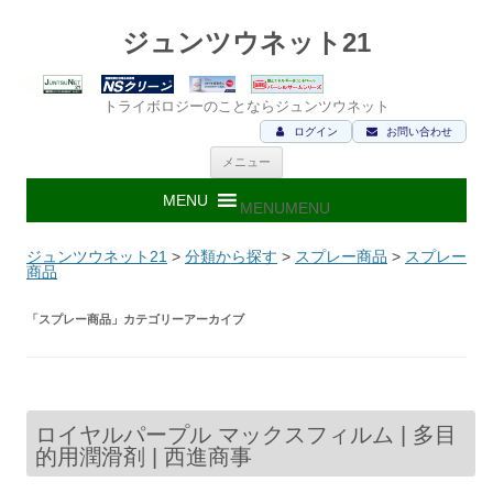
ジュンツウネット21
トライボロジーのことならジュンツウネット
ログイン
お問い合わせ
コ
メニュー
ン
テ
ン
MENU
MENU
ツ
へ
ス
ジュンツウネット21
>
分類から探す
>
スプレー商品
>
スプレー
キ
商品
ッ
プ
「
スプレー商品
」カテゴリーアーカイブ
ロイヤルパープル マックスフィルム | 多目
的用潤滑剤 | 西進商事