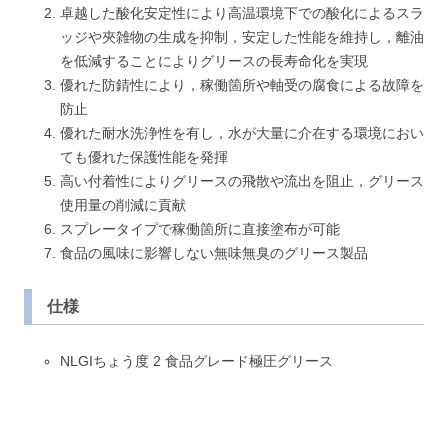
卓越した酸化安定性により高温環境下での酸化によるスラ
ッジや夾雑物の生成を抑制，安定した性能を維持し，離油
を低減することによりグリースの長寿命化を実現
優れた防錆性により，稼働箇所や軸受の腐食による故障を
防止
優れた耐水洗浄性を有し，水が大量に介在する環境におい
ても優れた保護性能を発揮
高い付着性によりグリースの飛散や流出を阻止，グリース
使用量の削減に貢献
スプレータイプで稼働箇所に直接塗布が可能
食品の風味に影響しない無味無臭のグリース製品
仕様
NLGIちょう度 2 食品グレード極圧グリース