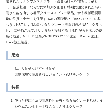
選されたカルシウムスルホネート複合石けんを増ちょう剤と
し，合成基油，ならびに添加剤を配合し特別に開発された高い
耐水性能を有する極圧グリーススプレー製品。食品機械用潤滑
剤の品質・安全性を保証する為の国際規格「ISO 21469」に基
づき，NSF による認証，食品グレード潤滑剤規格NSF（クラス
H1）に登録されており，食品と接触する可能性がある場合の使
用に最適。NSF H1登録／NSF ISO 21469認証／Kosher認証／
Haral認証製品。
用途
転がり軸受及びすべり軸受
開放環境で使用されるジョイント及びキンケージ
特長
優れた極圧性及び耐摩耗性を有する食品グレード規格カル
シウムスルホネート複合石けん極圧グリース