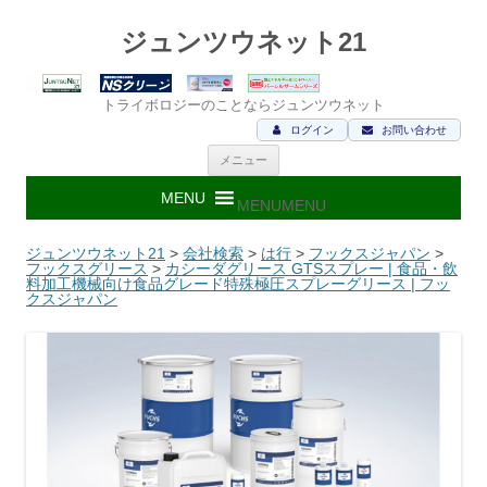
ジュンツウネット21
トライボロジーのことならジュンツウネット
ログイン
お問い合わせ
コ
メニュー
ン
テ
ン
MENU
MENU
ツ
へ
ス
ジュンツウネット21
>
会社検索
>
は行
>
フックスジャパン
>
キ
フックスグリース
>
カシーダグリース GTSスプレー | 食品・飲
ッ
料加工機械向け食品グレード特殊極圧スプレーグリース | フッ
プ
クスジャパン