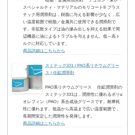
樹脂・金属用潤滑剤 デュポン・東レ・
スペシャルティ・マテリアルのモリコート® プラス
チック用潤滑剤は，樹脂に与える影響が少なく，広
い温度範囲で樹脂／金属共に使用できる潤滑剤で
す。非拡散タイプは油の滲み出しを抑える効果で周
辺機器に油によるトラブルを与えません。低～高ト
ルクに対応しています。
商品詳細はこちらから
スミテック331 | PAO系リチウムグリー
ス | 住鉱潤滑剤
PAO系リチウムグリース 住鉱潤滑剤の
スミテック331は，潤滑性に優れるポリα
オレフィン（PAO）系合成油グリースです。耐摩耗
性に優れます。低温から高温まで広い温度範囲で，
長期間安定した潤滑性を発揮します。
商品詳細はこちらから