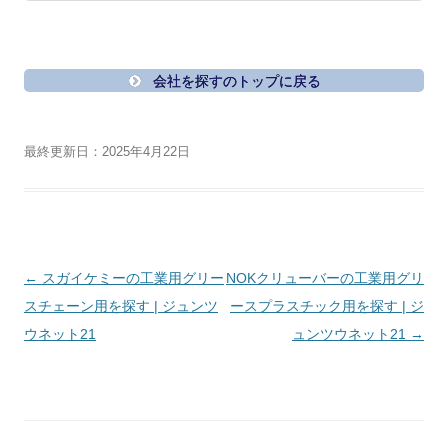
会社を探すのトップに戻る
最終更新日：2025年4月22日
投
←
スガイケミーの工業用グリー
NOKクリューバーの工業用グリ
稿
スチェーン用を探す | ジュンツ
ースプラスチック用を探す | ジ
ナ
ウネット21
ュンツウネット21
→
ビ
ゲ
ー
シ