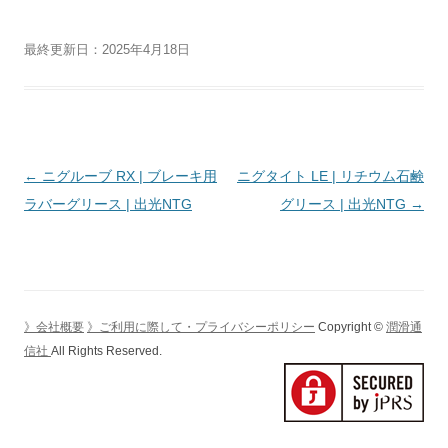
最終更新日：2025年4月18日
投
←
ニグルーブ RX | ブレーキ用
ニグタイト LE | リチウム石鹸
稿
ラバーグリース | 出光NTG
グリース | 出光NTG
→
ナ
ビ
ゲ
ー
》会社概要
》ご利用に際して・プライバシーポリシー
Copyright ©
潤滑通
シ
信社
All Rights Reserved.
ョ
ン