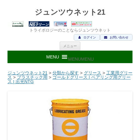
ジュンツウネット21
トライボロジーのことならジュンツウネット
ログイン
お問い合わせ
コ
メニュー
ン
テ
ン
MENU
MENU
ツ
へ
ス
ジュンツウネット21
>
分類から探す
>
グリース
>
工業用グリー
キ
ス
>
プラスチック用
>
ゴールドグリース | ベアリング用グリー
ッ
ス | 出光NTG
プ