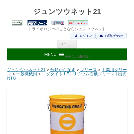
ジュンツウネット21
トライボロジーのことならジュンツウネット
ログイン
お問い合わせ
コ
メニュー
ン
テ
ン
MENU
MENU
ツ
へ
ス
ジュンツウネット21
>
分類から探す
>
グリース
>
工業用グリー
キ
ス
>
一般機械用
>
ニグタイト LE | リチウム石鹸グリース | 出光
ッ
NTG
プ