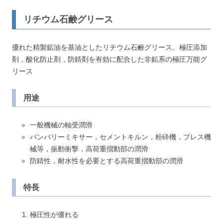
リチウム石鹸グリース
優れた精製鉱油を基油としたリチウム石鹸グリース。極圧添加
剤，酸化防止剤，防錆剤を有効に配合した非鉛系の極圧万能グ
リース
用途
一般機械の軸受潤滑
バンバリーミキサー，セメントキルン，粉砕機，プレス機
械等，振動衝撃，高荷重摺動部の潤滑
防錆性，耐水性を必要とする高荷重摺動部の潤滑
特長
極圧性が優れる