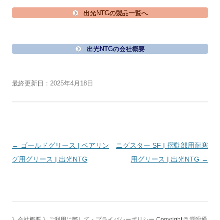
出光NTGの製品一覧へ
出光NTGの会社概要
最終更新日：2025年4月18日
投
←
ゴールドグリース | ベアリン
ニグスター SF | 摺動部用耐寒
稿
グ用グリース | 出光NTG
用グリース | 出光NTG
→
ナ
ビ
ゲ
ー
》会社概要
》ご利用に際して・プライバシーポリシー
Copyright ©
潤滑通