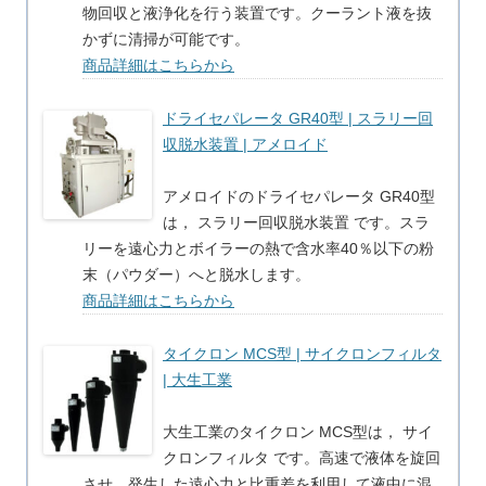
物回収と液浄化を行う装置です。クーラント液を抜
かずに清掃が可能です。
商品詳細はこちらから
ドライセパレータ GR40型 | スラリー回
収脱水装置 | アメロイド
アメロイドのドライセパレータ GR40型
は， スラリー回収脱水装置 です。スラ
リーを遠心力とボイラーの熱で含水率40％以下の粉
末（パウダー）へと脱水します。
商品詳細はこちらから
タイクロン MCS型 | サイクロンフィルタ
| 大生工業
大生工業のタイクロン MCS型は， サイ
クロンフィルタ です。高速で液体を旋回
させ，発生した遠心力と比重差を利用して液中に混