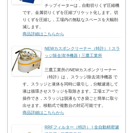
チップイーターは，自動切りくず圧縮機
です。金属切りくずを圧縮ブリケット化します。切
りくずを圧縮し，工場内の無駄なスペースを大幅削
減します。
商品詳細はこちらから
NEWカスポンクリーナー（特許） | スラ
ッジ除去清浄機器 | 三鷹工業所
三鷹工業所のNEWカスポンクリーナー
（特許）は， スラッジ除去清浄機器 で
す。スラッジと液体を同時に吸引し，分離濾過して
液は循環させスラッジを取除きます。工場エアーで
操作でき，スラッジは脱液もでき袋ごと簡単に取り
出せます。移動式で複数台の対応可能です。
商品詳細はこちらから
RRFフィルター（特許） | 全自動精密濾