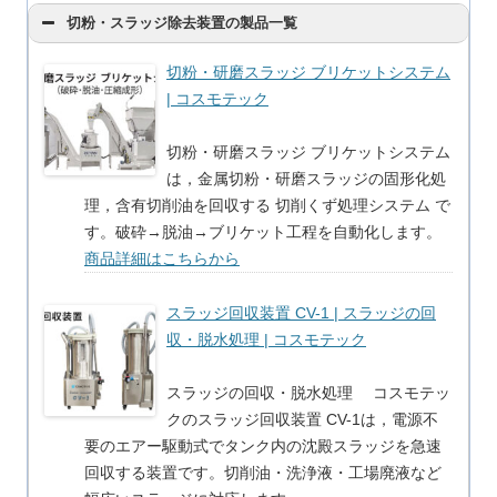
切粉・スラッジ除去装置の製品一覧
切粉・研磨スラッジ ブリケットシステム
| コスモテック
切粉・研磨スラッジ ブリケットシステム
は，金属切粉・研磨スラッジの固形化処
理，含有切削油を回収する 切削くず処理システム で
す。破砕→脱油→ブリケット工程を自動化します。
商品詳細はこちらから
スラッジ回収装置 CV-1 | スラッジの回
収・脱水処理 | コスモテック
スラッジの回収・脱水処理 コスモテッ
クのスラッジ回収装置 CV-1は，電源不
要のエアー駆動式でタンク内の沈殿スラッジを急速
回収する装置です。切削油・洗浄液・工場廃液など