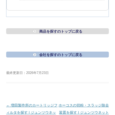
商品を探すのトップに戻る
会社を探すのトップに戻る
最終更新日：2026年7月23日
投
←
増田製作所のカートリッジフ
ホーコスの切粉・スラッジ除去
稿
ィルタを探す | ジュンツウネッ
装置を探す | ジュンツウネット