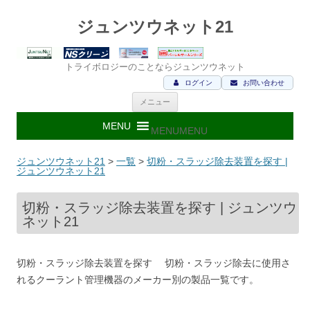
ジュンツウネット21
トライボロジーのことならジュンツウネット
ログイン
お問い合わせ
コ
メニュー
ン
テ
ン
MENU
MENU
ツ
へ
ス
ジュンツウネット21
>
一覧
>
切粉・スラッジ除去装置を探す |
キ
ジュンツウネット21
ッ
プ
切粉・スラッジ除去装置を探す | ジュンツウ
ネット21
切粉・スラッジ除去装置を探す 切粉・スラッジ除去に使用さ
れるクーラント管理機器のメーカー別の製品一覧です。