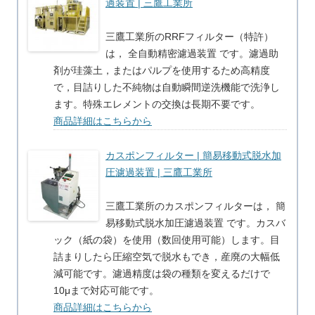
過装置 | 三鷹工業所
三鷹工業所のRRFフィルター（特許）
は， 全自動精密濾過装置 です。濾過助
剤が珪藻土，またはパルプを使用するため高精度
で，目詰りした不純物は自動瞬間逆洗機能で洗浄し
ます。特殊エレメントの交換は長期不要です。
商品詳細はこちらから
カスポンフィルター | 簡易移動式脱水加
圧濾過装置 | 三鷹工業所
三鷹工業所のカスポンフィルターは， 簡
易移動式脱水加圧濾過装置 です。カスバ
ック（紙の袋）を使用（数回使用可能）します。目
詰まりしたら圧縮空気で脱水もでき，産廃の大幅低
減可能です。濾過精度は袋の種類を変えるだけで
10μまで対応可能です。
商品詳細はこちらから