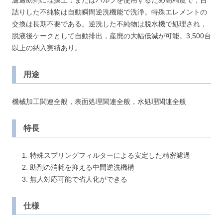
濾過助剤に珪藻土，またはパルプを使用するため高精度で，目
詰りした不純物は自動瞬間逆洗機能で洗浄。特殊エレメントの
交換は長期不要である。逆洗した不純物は脱水機で処理され，
脱液後ケークとして自動排出，産廃の大幅低減が可能。3,500台
以上の納入実績あり。
用途
機械加工関連全般，表面処理関連全般，水処理関連全般
特長
特殊スプリングフィルターによる安定した精密濾過
助剤の消耗を抑える中間逆洗機構
無人対応可能で省人化ができる
仕様