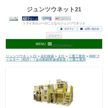
ジュンツウネット21
トライボロジーのことならジュンツウネット
ログイン
お問い合わせ
コ
メニュー
ン
テ
ン
MENU
MENU
ツ
へ
ス
ジュンツウネット21
>
会社検索
>
ま行
>
三鷹工業所
>
RRFフ
キ
ィルター（特許） | 全自動精密濾過装置 | 三鷹工業所
ッ
プ