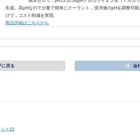
廃水ゼロで，pH13.2の高pHアルカリイオン水（アルカ
生成。高pHなので少量で簡単にクーラント，洗浄液のpHを調整可
けで，コスト削減を実現。
商品詳細はこちらから
プに戻る
会
ット21