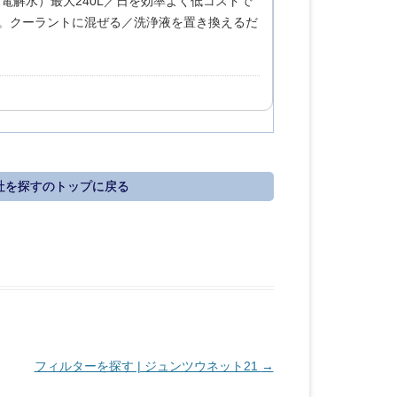
リ電解水）最大240L／日を効率よく低コストで
能。クーラントに混ぜる／洗浄液を置き換えるだ
社を探すのトップに戻る
フィルターを探す | ジュンツウネット21
→