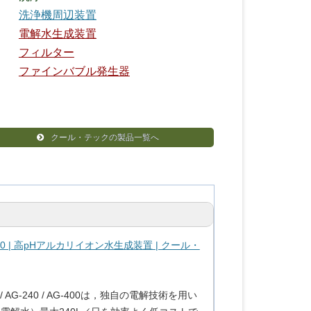
洗浄機周辺装置
電解水生成装置
フィルター
ファインバブル発生器
クール・テックの製品一覧へ
-400 | 高pHアルカリイオン水生成装置 | クール・
G-240 / AG-400は，独自の電解技術を用い