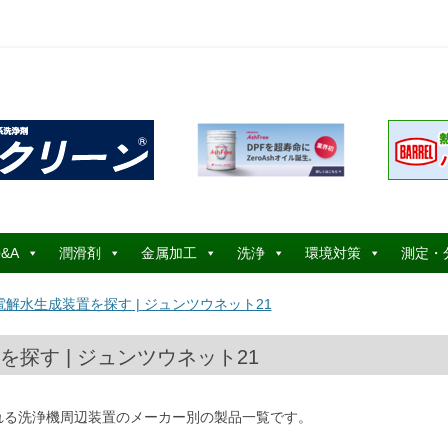
コ
ン
&A
潤滑剤
金属加工
洗浄
環境対策
測定・
テ
ン
ツ
解水生成装置を探す | ジュンツウネット21
へ
ス
キ
ッ
探す | ジュンツウネット21
プ
れる洗浄機周辺装置のメーカー別の製品一覧です。