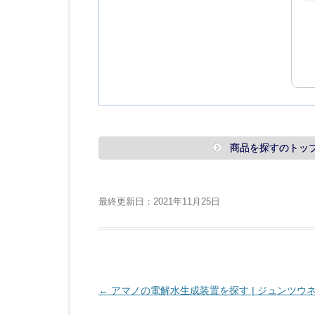
商品を探すのトッ
最終更新日：2021年11月25日
投
←
アマノの電解水生成装置を探す | ジュンツウネ
稿