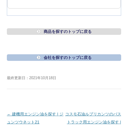
商品を探すのトップに戻る
会社を探すのトップに戻る
最終更新日：2021年10月18日
投
←
建機用エンジン油を探す | ジ
コスモ石油ルブリカンツのバス
稿
ュンツウネット21
トラック用エンジン油を探す |