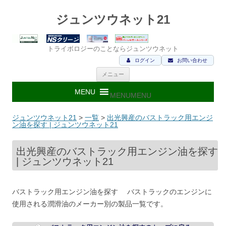
ジュンツウネット21
トライボロジーのことならジュンツウネット
ログイン
お問い合わせ
コ
メニュー
ン
テ
ン
MENU
MENU
ツ
へ
ス
ジュンツウネット21
>
一覧
>
出光興産のバストラック用エンジ
キ
ン油を探す | ジュンツウネット21
ッ
プ
出光興産のバストラック用エンジン油を探す
| ジュンツウネット21
バストラック用エンジン油を探す バストラックのエンジンに
使用される潤滑油のメーカー別の製品一覧です。