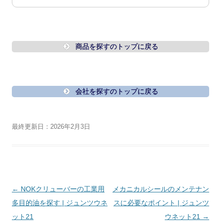
商品を探すのトップに戻る
会社を探すのトップに戻る
最終更新日：2026年2月3日
投
←
NOKクリューバーの工業用
メカニカルシールのメンテナン
稿
多目的油を探す | ジュンツウネ
スに必要なポイント | ジュンツ
ナ
ット21
ウネット21
→