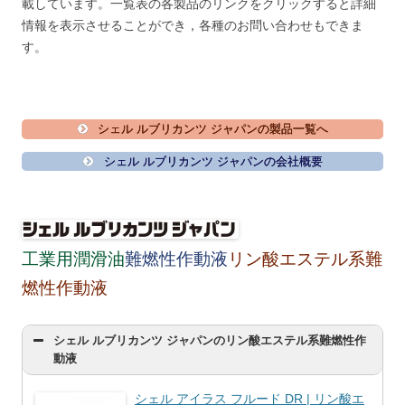
載しています。一覧表の各製品のリンクをクリックすると詳細
情報を表示させることができ，各種のお問い合わせもできま
す。
シェル ルブリカンツ ジャパンの製品一覧へ
シェル ルブリカンツ ジャパンの会社概要
工業用潤滑油
難燃性作動液
リン酸エステル系難
燃性作動液
シェル ルブリカンツ ジャパンのリン酸エステル系難燃性作
動液
シェル アイラス フルード DR | リン酸エ