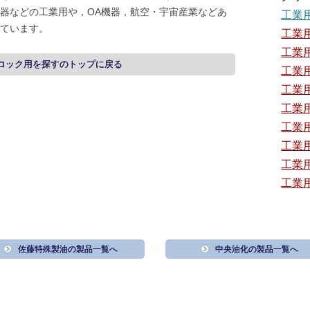
器などの工業用や，OA機器，航空・宇宙産業などあ
工業
ています。
工業
工業
コック用を探すのトップに戻る
工業
工業
工業
工業
工業
工業
工業
佐藤特殊製油の製品一覧へ
中央油化の製品一覧へ