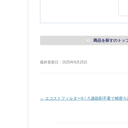
商品を探すのトッ
最終更新日：2025年8月25日
投
←
エコストフィルターII | ろ過助剤不要で精密ろ
稿
ナ
ビ