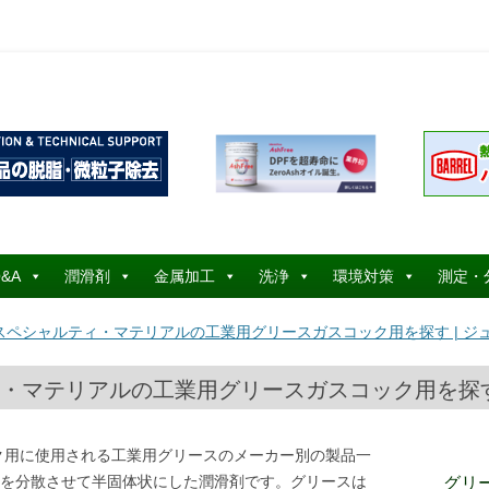
コ
ン
&A
潤滑剤
金属加工
洗浄
環境対策
測定・
テ
ン
ツ
ペシャルティ・マテリアルの工業用グリースガスコック用を探す | ジュ
へ
ス
キ
ッ
・マテリアルの工業用グリースガスコック用を探す 
プ
ク用に使用される工業用グリースのメーカー別の製品一
を分散させて半固体状にした潤滑剤です。グリースは
グリ