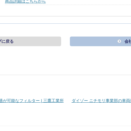
商品詳細はこちらから
プに戻る
会
過が可能なフィルター | 三鷹工業所
ダイゾー ニチモリ事業部の車両