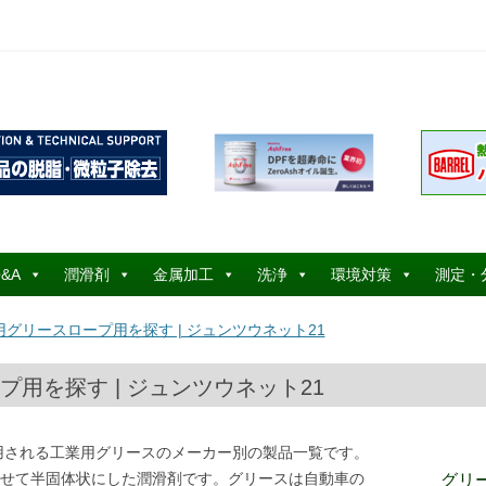
コ
ン
&A
潤滑剤
金属加工
洗浄
環境対策
測定・
テ
ン
ツ
グリースロープ用を探す | ジュンツウネット21
へ
ス
キ
ッ
用を探す | ジュンツウネット21
プ
用される工業用グリースのメーカー別の製品一覧です。
せて半固体状にした潤滑剤です。グリースは自動車の
グリ