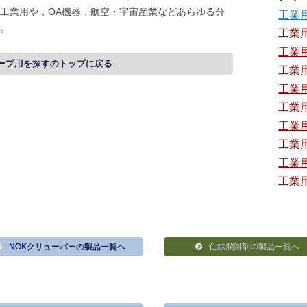
工業用や，OA機器，航空・宇宙産業などあらゆる分
工業
。
工業
工業
ープ用を探すのトップに戻る
工業
工業
工業
工業
工業
工業
工業
NOKクリューバーの製品一覧へ
住鉱潤滑剤の製品一覧へ