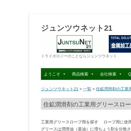
ジュンツウネット21
トライボロジーのことならジュンツウネット
ようこそ
商品検索
会社検索
Q
ジュンツウネット21
>
一覧
>
住鉱潤滑剤の工業用
住鉱潤滑剤の工業用グリースロープ
工業用グリースロープ用を探す ロープ用に使
グリースは潤滑油（基油）に増ちょう剤を分散さ