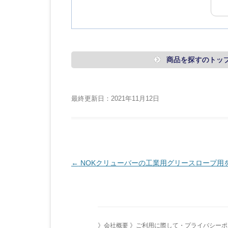
商品を探すのトッ
最終更新日：2021年11月12日
投
←
NOKクリューバーの工業用グリースロープ用を探
稿
ナ
ビ
ゲ
》会社概要
》ご利用に際して・プライバシーポ