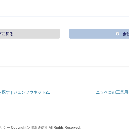
プに戻る
会
す | ジュンツウネット21
ニッペコの工業用グ
リシー
Copyright ©
潤滑通信社
All Rights Reserved.