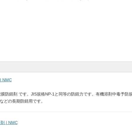
 NMC
質被膜防錆剤 です。JIS規格NP-1と同等の防錆力です。有機溶剤中毒予
などの長期防錆用です。
剤 | NMC