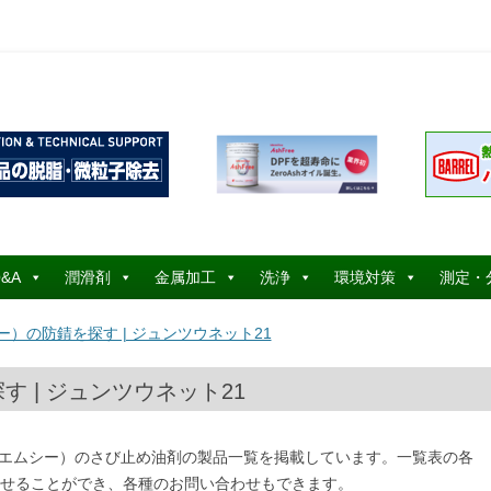
コ
ン
&A
潤滑剤
金属加工
洗浄
環境対策
測定・
テ
ン
ツ
ー）の防錆を探す | ジュンツウネット21
へ
ス
キ
ッ
 | ジュンツウネット21
プ
エヌエムシー）のさび止め油剤の製品一覧を掲載しています。一覧表の各
せることができ、各種のお問い合わせもできます。