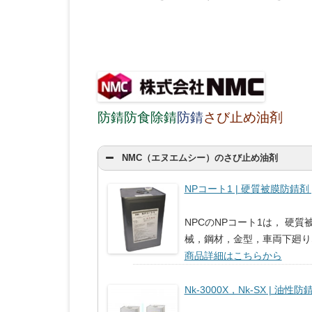
防錆防食除錆
防錆
さび止め油剤
NMC（エヌエムシー）のさび止め油剤
NPコート1 | 硬質被膜防錆剤 |
NPCのNPコート1は， 硬
械，鋼材，金型，車両下廻り
商品詳細はこちらから
Nk-3000X，Nk-SX | 油性防錆