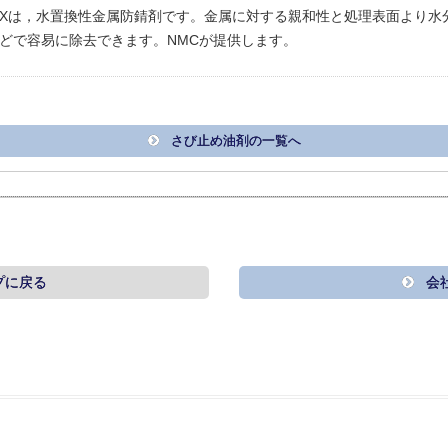
，Nk-SXは，水置換性金属防錆剤です。金属に対する親和性と処理表面よ
どで容易に除去できます。NMCが提供します。
さび止め油剤の一覧へ
プに戻る
会