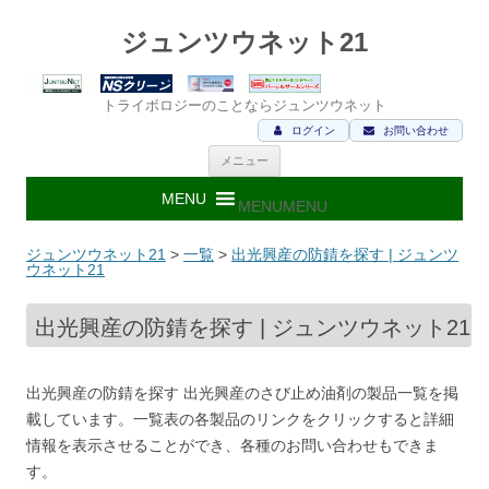
ジュンツウネット21
トライボロジーのことならジュンツウネット
ログイン
お問い合わせ
コ
メニュー
ン
テ
ン
MENU
MENU
ツ
へ
ス
ジュンツウネット21
>
一覧
>
出光興産の防錆を探す | ジュンツ
キ
ウネット21
ッ
プ
出光興産の防錆を探す | ジュンツウネット21
出光興産の防錆を探す 出光興産のさび止め油剤の製品一覧を掲
載しています。一覧表の各製品のリンクをクリックすると詳細
情報を表示させることができ、各種のお問い合わせもできま
す。