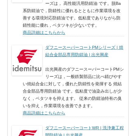
ーズは， 高性能汎用防錆油 です。脱Ba
系防錆油で，防錆性に優れるとともに作業環境を改
善する環境対応防錆油です。低粘度でありながら防
錆性能に優れ，ベタツキが少ないです。
商品詳細はこちらから
ダフニースーパーコートPMシリーズ | 焼
結合金部品専用防錆油 | 出光興産
出光興産のダフニースーパーコートPMシ
リーズは，一般鉄製部品に比べ錆びやす
い焼結合金に対して，優れた防錆性を発揮する 焼結
合金部品専用防錆油 です。低粘度で油染み出しが少
なく，ベタツキを抑えます。 従来の防錆油特有の臭
いを抑え，作業環境を改善できます。
商品詳細はこちらから
ダフニースーパーコートWR | 洗浄兼工程
間防錆油 | 出光興産