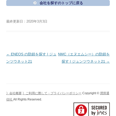
会社を探すのトップに戻る
最終更新日：2020年3月3日
投
←
ENEOS の防錆を探す | ジュ
NMC（エヌエムシー）の防錆を
稿
ンツウネット21
探す | ジュンツウネット21
→
ナ
ビ
ゲ
ー
》会社概要
》ご利用に際して・プライバシーポリシー
Copyright ©
潤滑通
シ
信社
All Rights Reserved.
ョ
ン