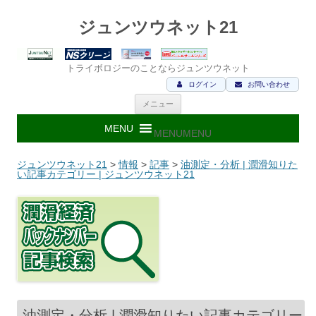
ジュンツウネット21
トライボロジーのことならジュンツウネット
ログイン
お問い合わせ
コ
メニュー
ン
テ
ン
MENU
MENU
ツ
へ
ス
ジュンツウネット21
>
情報
>
記事
>
油測定・分析 | 潤滑知りた
キ
い記事カテゴリー | ジュンツウネット21
ッ
プ
油測定・分析 | 潤滑知りたい記事カテゴリー