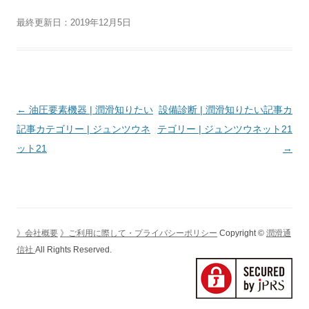
最終更新日：2019年12月5日
投
←
油圧要素機器 | 潤滑知りたい
設備診断 | 潤滑知りたい記事カ
稿
記事カテゴリー | ジュンツウネ
テゴリー | ジュンツウネット21
ナ
ット21
→
ビ
ゲ
ー
シ
》会社概要
》ご利用に際して・プライバシーポリシー
Copyright ©
潤滑通
ョ
信社
All Rights Reserved.
ン