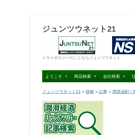
ジュンツウネット21
トライボロジーのことならジュンツウネット
ようこそ
商品検索
会社検索
Q
ジュンツウネット21
>
情報
>
記事
>
潤滑油剤 |