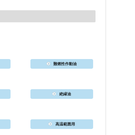
難燃性作動油
絶縁油
高温範囲用