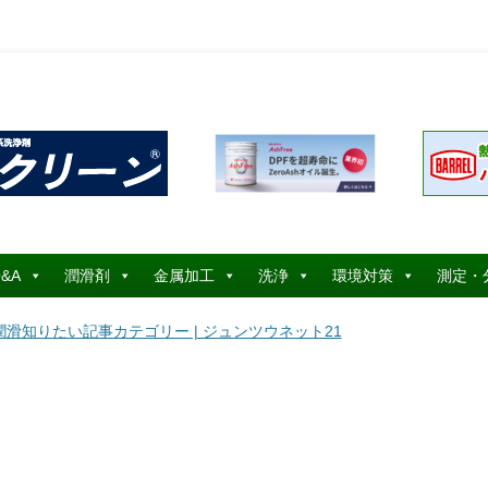
コ
ン
&A
潤滑剤
金属加工
洗浄
環境対策
測定・
テ
ン
ツ
 潤滑知りたい記事カテゴリー | ジュンツウネット21
へ
ス
キ
ッ
プ