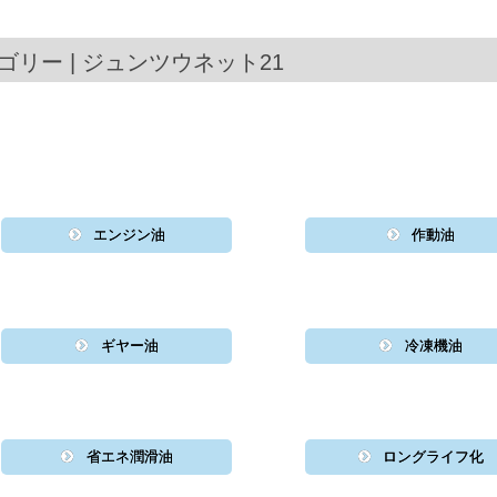
ゴリー | ジュンツウネット21
エンジン油
作動油
ギヤー油
冷凍機油
省エネ潤滑油
ロングライフ化