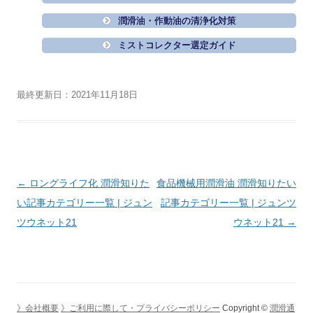
潤滑油・作動油の清浄化対策
ミストコレクター選定ガイド
最終更新日：2021年11月18日
投
←
ロングライフ化 潤滑知りた
食品機械用潤滑油 潤滑知りたい
稿
い記事カテゴリー一覧 | ジュン
記事カテゴリー一覧 | ジュンツ
ナ
ツウネット21
ウネット21
→
ビ
ゲ
ー
シ
》会社概要
》ご利用に際して・プライバシーポリシー
Copyright ©
潤滑通