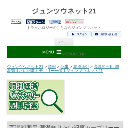
ジュンツウネット21
トライボロジーのことならジュンツウネット
ログイン
お問い合わせ
コ
メニュー
ン
テ
ン
MENU
MENU
ツ
へ
ス
ジュンツウネット21
>
情報
>
記事
>
潤滑油剤
>
高温範囲用 潤
キ
滑知りたい記事カテゴリー一覧 | ジュンツウネット21
ッ
プ
高温範囲用 潤滑知りたい記事カテゴリー一