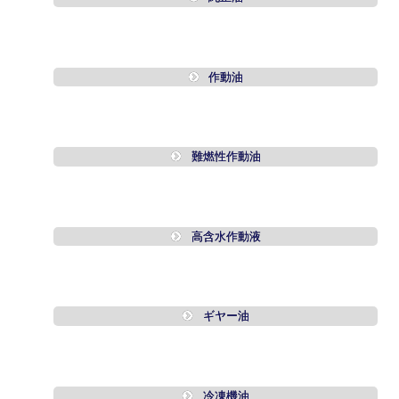
作動油
難燃性作動油
高含水作動液
ギヤー油
冷凍機油