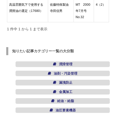
高温雰囲気下で使用する
佐藤特殊製油
MT 2000
4（2）
潤滑油の選定（17680）
寺田信男
年7月号
No.32
1 件中 1 から 1 まで表示
知りたい記事カテゴリー一覧の大分類
潤滑管理
油剤・汚染管理
漏洩防止
金属加工
給油・給脂
油圧要素機器