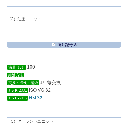
（2）油圧ユニット
適油記号 A
100
油量（L）
給油方法
1年毎交換
交換・点検・補給
ISO VG 32
JIS K-2001
HM 32
JIS B-6016
（3）クーラントユニット