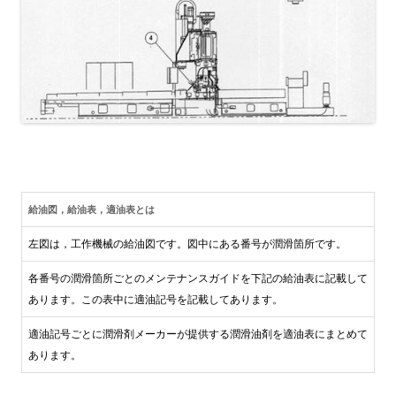
給油図，給油表，適油表とは
左図は，工作機械の給油図です。図中にある番号が潤滑箇所です。
各番号の潤滑箇所ごとのメンテナンスガイドを下記の給油表に記載して
あります。この表中に適油記号を記載してあります。
適油記号ごとに潤滑剤メーカーが提供する潤滑油剤を適油表にまとめて
あります。