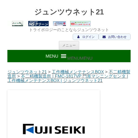
ジュンツウネット21
トライボロジーのことならジュンツウネット
ログイン
お問い合わせ
コ
メニュー
ン
テ
ン
MENU
MENU
ツ
へ
ス
ジュンツウネット21
>
工作機械メンテナンスBOX
>
不二精機製
キ
造所
>
不二精機製造所 | FMC-1817VP 門形マシニングセンタ |
ッ
工作機械メンテナンスBOX | ジュンツウネット21
プ