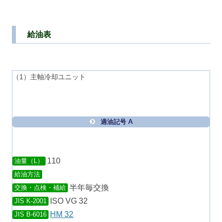
給油表
（1）主軸冷却ユニット
適油記号 A
110
油量（L）
給油方法
半年毎交換
交換・点検・補給
ISO VG 32
JIS K-2001
HM 32
JIS B-6016