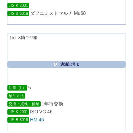
JIS K-2001
ダフニミストマルチ Mu68
JIS B-6016
（5）X軸ギヤ箱
適油記号 B
5
油量（L）
給油方法
1年毎交換
交換・点検・補給
ISO VG 46
JIS K-2001
HM 46
JIS B-6016