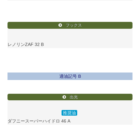
フックス
レノリンZAF 32 B
適油記号 B
出光
推奨油
ダフニースーパーハイドロ 46 A