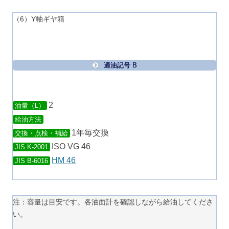
（6）Y軸ギヤ箱
適油記号 B
2
油量（L）
給油方法
1年毎交換
交換・点検・補給
ISO VG 46
JIS K-2001
HM 46
JIS B-6016
注：容量は目安です。各油面計を確認しながら給油してくださ
い。