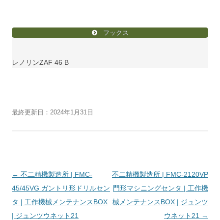
フックス
レノリンZAF 46 B
最終更新日：2024年1月31日
投
←
不二精機製造所 | FMC-
不二精機製造所 | FMC-2120VP
稿
45/45VG ガントリ形ドリルセン
門形マシニングセンタ | 工作機
ナ
タ | 工作機械メンテナンスBOX
械メンテナンスBOX | ジュンツ
ビ
| ジュンツウネット21
ウネット21
→