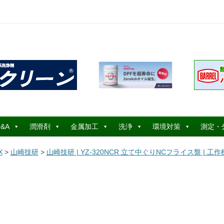
コ
ン
&A
潤滑剤
金属加工
洗浄
環境対策
測定・
テ
ン
ツ
X
>
山崎技研
>
山崎技研 | YZ-320NCR 立て中ぐりNCフライス盤 | 
へ
ス
キ
ッ
プ