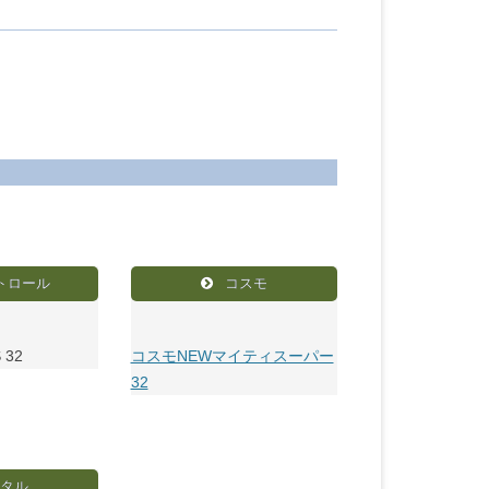
トロール
コスモ
32
コスモNEWマイティスーパー
32
タル