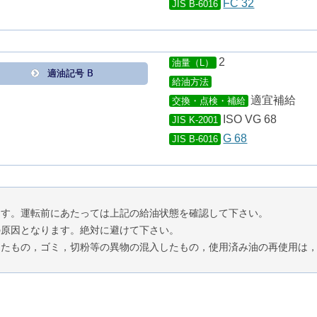
FC 32
JIS B-6016
2
油量（L）
適油記号 B
給油方法
適宜補給
交換・点検・補給
ISO VG 68
JIS K-2001
G 68
JIS B-6016
ます。運転前にあたっては上記の給油状態を確認して下さい。
の原因となります。絶対に避けて下さい。
したもの，ゴミ，切粉等の異物の混入したもの，使用済み油の再使用は