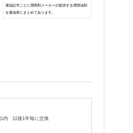
適油記号ごとに潤滑剤メーカーが提供する潤滑油剤
を適油表にまとめてあります。
以内 以後1年毎に交換