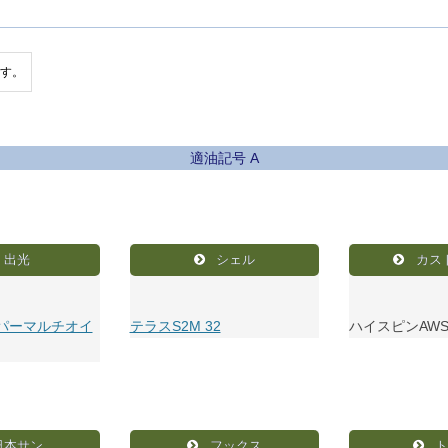
す。
適油記号 A
出光
シェル
カス
パーマルチオイ
テラスS2M 32
ハイスピンAWS 
日本サン
フックス
ト