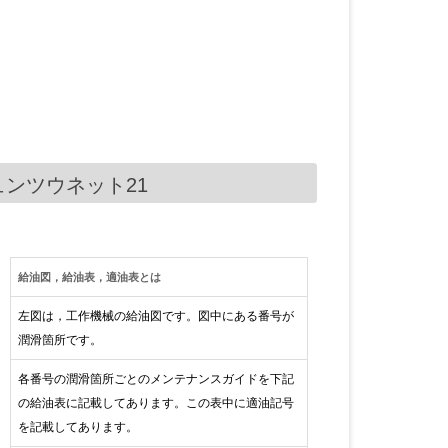
ジュンツウネット21
給油図，給油表，適油表とは
左図は，工作機械の給油図です。図中にある番号が
潤滑箇所です。
各番号の潤滑箇所ごとのメンテナンスガイドを下記
の給油表に記載してあります。この表中に適油記号
を記載してあります。