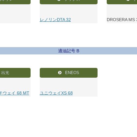
レノリンDTA 32
DROSERA MS 
適油記号 B
出光
ENEOS
ウェイ 68 MT
ユニウェイXS 68