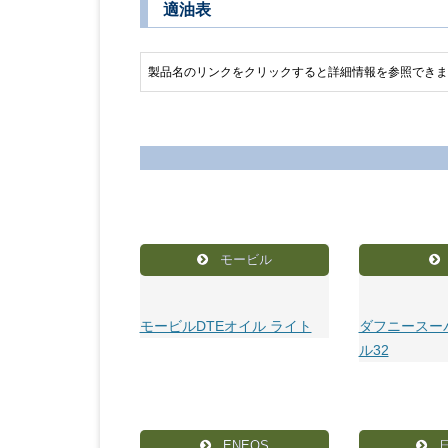
適油表
製品名のリンクをクリックすると詳細情報を参照できま
モービル
モービルDTEオイル ライト
ダフニースー
ル32
ENEOS