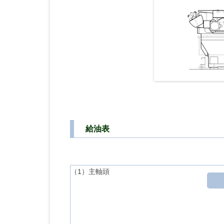
給油表
（1）主軸頭