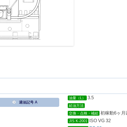
3.5
油量（L）
適油記号 A
給油方法
初稼動6ヶ月
交換・点検・補給
ISO VG 32
JIS K-2001