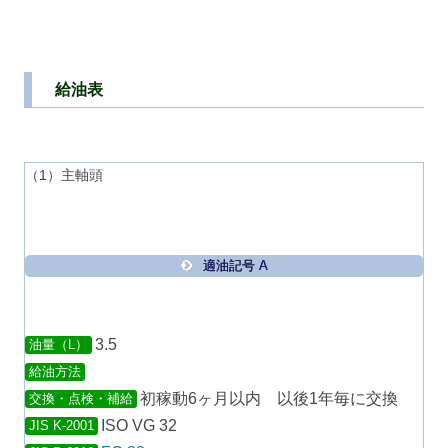
給油表
（1）主軸頭
適油記号 A
3.5
油量（L）
給油方法
初稼動6ヶ月以内 以後1年毎に交換
交換・点検・補給
ISO VG 32
JIS K-2001