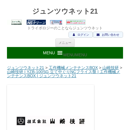
ジュンツウネット21
トライボロジーのことならジュンツウネット
ログイン
お問い合わせ
コ
メニュー
ン
テ
ン
MENU
MENU
ツ
へ
ス
ジュンツウネット21
>
工作機械メンテナンスBOX
>
山崎技研
>
キ
山崎技研 | YZB-100SG 立て中ぐりNCフライス盤 | 工作機械メ
ッ
ンテナンスBOX | ジュンツウネット21
プ