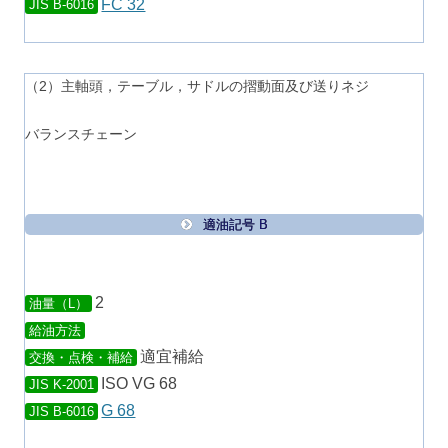
FC 32
JIS B-6016
（2）主軸頭，テーブル，サドルの摺動面及び送りネジ
バランスチェーン
適油記号 B
2
油量（L）
給油方法
適宜補給
交換・点検・補給
ISO VG 68
JIS K-2001
G 68
JIS B-6016