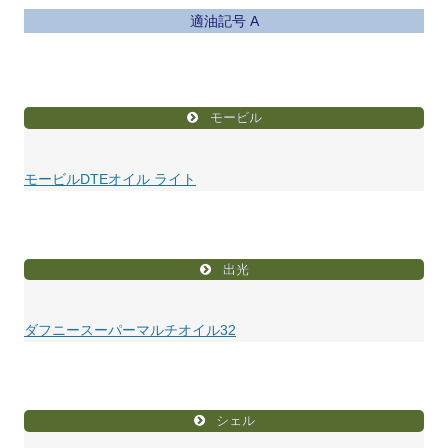
適油記号 A
モービル
モービルDTEオイル ライト
出光
ダフニースーパーマルチオイル32
シェル