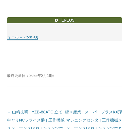
ENEOS
ユニウェイXS 68
最終更新日：2025年2月18日
投
←
山崎技研 | YZB-88ATC 立て
碌々産業 | スーパープラスKX形
稿
中ぐりNCフライス盤 | 工作機械
マシニングセンタ | 工作機械メ
ナ
メンテナンスBOX | ジュンツウ
ンテナンスBOX | ジュンツウネ