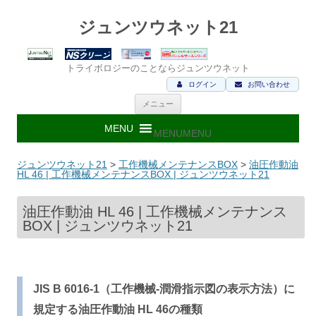
ジュンツウネット21
トライボロジーのことならジュンツウネット
ログイン
お問い合わせ
コ
メニュー
ン
テ
ン
MENU
MENU
ツ
へ
ス
ジュンツウネット21
>
工作機械メンテナンスBOX
>
油圧作動油
キ
HL 46 | 工作機械メンテナンスBOX | ジュンツウネット21
ッ
プ
油圧作動油 HL 46 | 工作機械メンテナンス
BOX | ジュンツウネット21
JIS B 6016-1（工作機械-潤滑指示図の表示方法）に
規定する油圧作動油 HL 46の種類