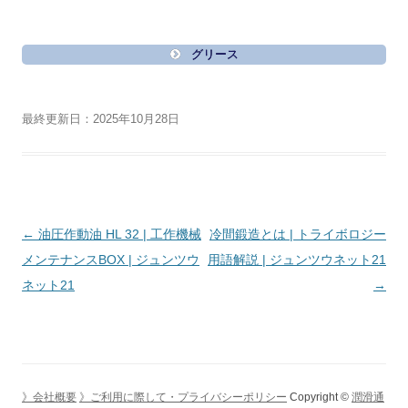
グリース
最終更新日：2025年10月28日
投
←
油圧作動油 HL 32 | 工作機械
冷間鍛造とは | トライボロジー
稿
メンテナンスBOX | ジュンツウ
用語解説 | ジュンツウネット21
ナ
ネット21
→
ビ
ゲ
ー
シ
》会社概要
》ご利用に際して・プライバシーポリシー
Copyright ©
潤滑通