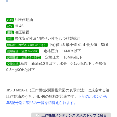
油圧作動油
名称
HL46
記号
油圧装置
用途
酸化安定性及び防せい性をもつ精製鉱油
特性
中心値 46 最小値 41.4 最大値 50.6
2
動粘度 mm
/s（40℃のとき）
定格圧力 16MPa以下
使用範囲 油温 0～50℃
定格圧力 16MPa以下
使用範囲 油温 15～65℃
粘度 新油±10％以下，水分 0.1vol％以下，全酸価
交換基準
0.3mgKOH/g以下
JIS B 6016-1（工作機械-潤滑指示図の表示方法）に規定する油
圧作動油のうち，HL 46の銘柄対照表です。
下記のボタン
から
JIS記号別に製品の一覧を切替えられます。
工作機械メンテナンスBOXのトップに戻る