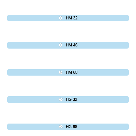
HM 32
HM 46
HM 68
HG 32
HG 68