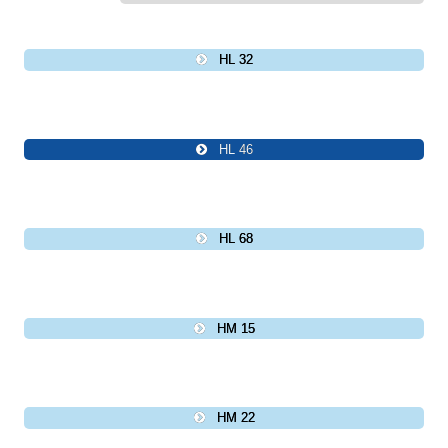
HL 32
HL 46
HL 68
HM 15
HM 22