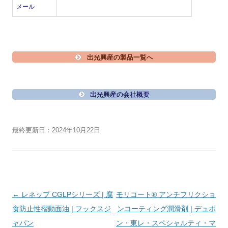
メール
出光興産の製品一覧へ
出光興産の会社概要
最終更新日：2024年10月22日
投
←
レネップ CGLPシリーズ | 腐
モリコート® アンチフリクショ
稿
食防止性摺動面油 | フックスジ
ンコーティング潤滑剤 | デュポ
ナ
ャパン
ン・東レ・スペシャルティ・マ