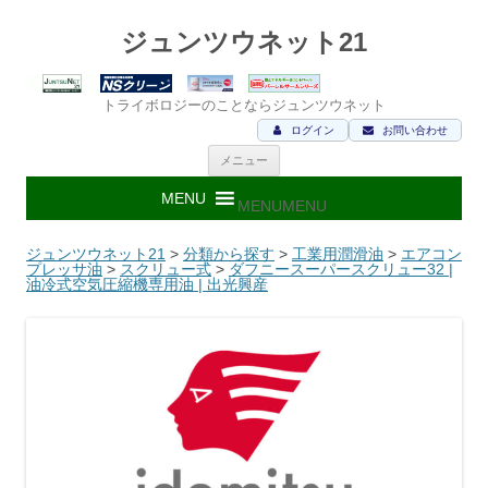
ジュンツウネット21
トライボロジーのことならジュンツウネット
ログイン
お問い合わせ
コ
メニュー
ン
テ
ン
MENU
MENU
ツ
へ
ス
ジュンツウネット21
>
分類から探す
>
工業用潤滑油
>
エアコン
キ
プレッサ油
>
スクリュー式
>
ダフニースーパースクリュー32 |
ッ
油冷式空気圧縮機専用油 | 出光興産
プ