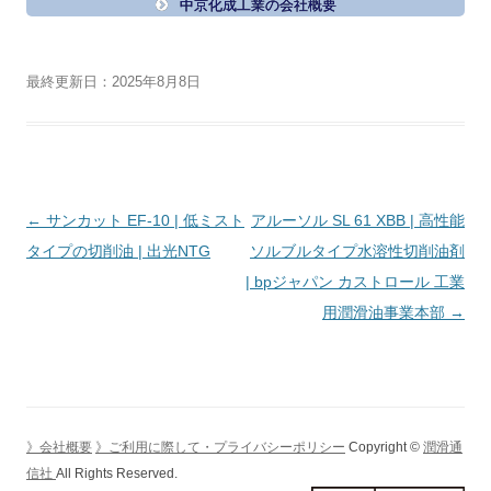
中京化成工業の会社概要
最終更新日：2025年8月8日
投
←
サンカット EF-10 | 低ミスト
アルーソル SL 61 XBB | 高性能
稿
タイプの切削油 | 出光NTG
ソルブルタイプ水溶性切削油剤
ナ
| bpジャパン カストロール 工業
ビ
用潤滑油事業本部
→
ゲ
ー
シ
ョ
》会社概要
》ご利用に際して・プライバシーポリシー
Copyright ©
潤滑通
ン
信社
All Rights Reserved.