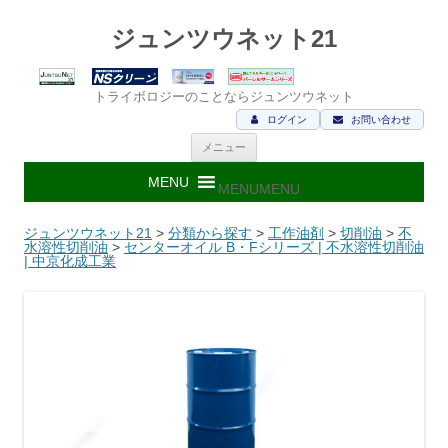
ジュンツウネット21
トライボロジーのことならジュンツウネット
ログイン
お問い合わせ
コ
メニュー
ン
テ
ン
MENU
MENU
ツ
へ
ス
ジュンツウネット21
>
分類から探す
>
工作油剤
>
切削油
>
不
キ
水溶性切削油
>
センターオイル B・Fシリーズ | 不水溶性切削油
ッ
| 中京化成工業
プ