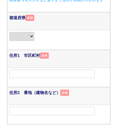
都道府県
必須
住所1 市区町村
必須
住所2 番地（建物名など）
必須