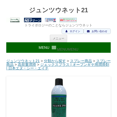
ジュンツウネット21
トライボロジーのことならジュンツウネット
ログイン
お問い合わせ
コ
メニュー
ン
テ
ン
MENU
MENU
ツ
へ
ス
ジュンツウネット21
>
分類から探す
>
スプレー商品
>
スプレー
キ
商品
>
高荷重潤滑
>
ジェックスプラス | オープンギヤ用潤滑剤
ッ
| 日本エヌ・シー・エイチ
プ