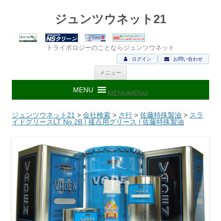
ジュンツウネット21
トライボロジーのことならジュンツウネット
ログイン
お問い合わせ
コ
メニュー
ン
テ
ン
MENU
MENU
ツ
へ
ス
ジュンツウネット21
>
会社検索
>
さ行
>
佐藤特殊製油
>
スラ
キ
イドグリースLT No.2B | 接点用グリース | 佐藤特殊製油
ッ
プ