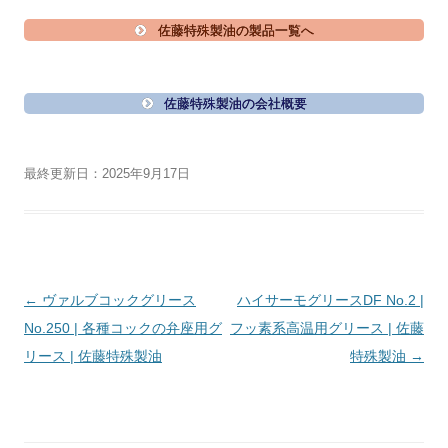
佐藤特殊製油の製品一覧へ
佐藤特殊製油の会社概要
最終更新日：2025年9月17日
投
←
ヴァルブコックグリース
ハイサーモグリースDF No.2 |
稿
No.250 | 各種コックの弁座用グ
フッ素系高温用グリース | 佐藤
ナ
リース | 佐藤特殊製油
特殊製油
→
ビ
ゲ
ー