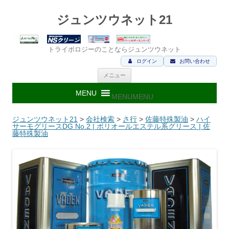
ジュンツウネット21
トライボロジーのことならジュンツウネット
ログイン
お問い合わせ
コ
メニュー
ン
テ
ン
MENU
MENU
ツ
へ
ス
ジュンツウネット21
>
会社検索
>
さ行
>
佐藤特殊製油
>
ハイ
キ
サーモグリースDG No.2 | ポリオールエステル系グリース | 佐
ッ
藤特殊製油
プ