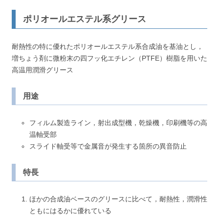
ポリオールエステル系グリース
耐熱性の特に優れたポリオールエステル系合成油を基油とし，
増ちょう剤に微粉末の四フッ化エチレン（PTFE）樹脂を用いた
高温用潤滑グリース
用途
フィルム製造ライン，射出成型機，乾燥機，印刷機等の高
温軸受部
スライド軸受等で金属音が発生する箇所の異音防止
特長
ほかの合成油ベースのグリースに比べて，耐熱性，潤滑性
ともにはるかに優れている