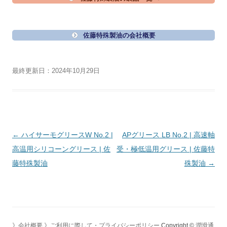
佐藤特殊製油の会社概要
最終更新日：2024年10月29日
投
←
ハイサーモグリースW No.2 |
APグリース LB No.2 | 高速軸
稿
高温用シリコーングリース | 佐
受・極低温用グリース | 佐藤特
ナ
藤特殊製油
殊製油
→
ビ
ゲ
ー
シ
》会社概要
》ご利用に際して・プライバシーポリシー
Copyright ©
潤滑通