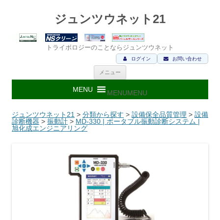
ジュンツウネット21
トライボロジーのことならジュンツウネット
ログイン
お問い合わせ
コ
メニュー
ン
テ
ン
MENU
MENU
ツ
へ
ス
ジュンツウネット21
>
分類から探す
>
設備保全品質管理
>
設備
キ
診断機器
>
振動計
>
MD-330 | ポータブル振動診断システム |
ッ
旭化成エンジニアリング
プ