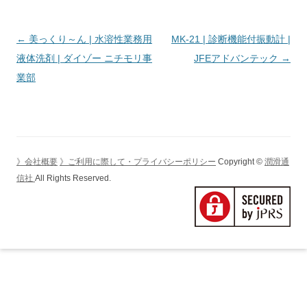
投
←
美っくり～ん | 水溶性業務用
MK-21 | 診断機能付振動計 |
稿
液体洗剤 | ダイゾー ニチモリ事
JFEアドバンテック
→
ナ
業部
ビ
ゲ
ー
シ
》会社概要
》ご利用に際して・プライバシーポリシー
Copyright ©
潤滑通
ョ
信社
All Rights Reserved.
ン