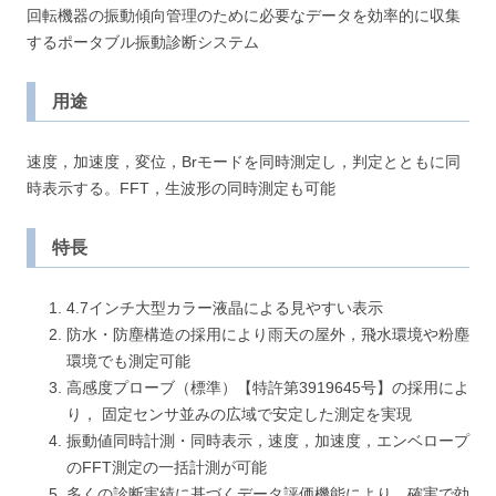
回転機器の振動傾向管理のために必要なデータを効率的に収集
するポータブル振動診断システム
用途
速度，加速度，変位，Brモードを同時測定し，判定とともに同
時表示する。FFT，生波形の同時測定も可能
特長
4.7インチ大型カラー液晶による見やすい表示
防水・防塵構造の採用により雨天の屋外，飛水環境や粉塵
環境でも測定可能
高感度プローブ（標準）【特許第3919645号】の採用によ
り， 固定センサ並みの広域で安定した測定を実現
振動値同時計測・同時表示，速度，加速度，エンベロープ
のFFT測定の一括計測が可能
多くの診断実績に基づくデータ評価機能により，確実で効