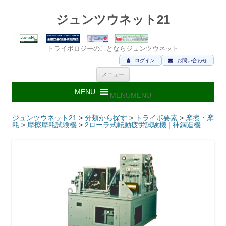
ジュンツウネット21
トライボロジーのことならジュンツウネット
ログイン
お問い合わせ
コ
メニュー
ン
テ
ン
MENU
MENU
ツ
へ
ス
ジュンツウネット21
>
分類から探す
>
トライボ要素
>
摩擦・摩
キ
耗
>
摩擦摩耗試験機
>
2ローラ式転動疲労試験機 | 神鋼造機
ッ
プ