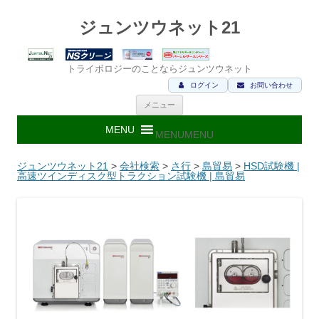
ジュンツウネット21
トライボロジーのことならジュンツウネット
ログイン
お問い合わせ
コ
メニュー
ン
テ
ン
MENU
MENU
ツ
へ
ス
ジュンツウネット21
>
会社検索
>
さ行
>
島貿易
>
HSD試験機 |
キ
高速ツインディスク型トラクション試験機 | 島貿易
ッ
プ