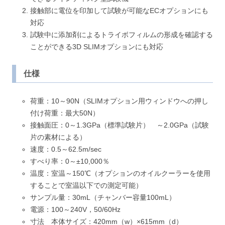
接触部に電位を印加して試験が可能なECオプションにも
対応
試験中に添加剤によるトライボフィルムの形成を確認する
ことができる3D SLIMオプションにも対応
仕様
荷重：10～90N（SLIMオプション用ウィンドウへの押し
付け荷重：最大50N）
接触面圧：0～1.3GPa（標準試験片） ～2.0GPa（試験
片の素材による）
速度：0.5～62.5m/sec
すべり率：0～±10,000％
温度：室温～150℃（オプションのオイルクーラーを使用
することで室温以下での測定可能）
サンプル量：30mL（チャンバー容量100mL）
電源：100～240V，50/60Hz
寸法 本体サイズ：420mm（w）×615mm（d）