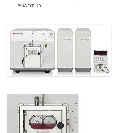
×415mm（h）