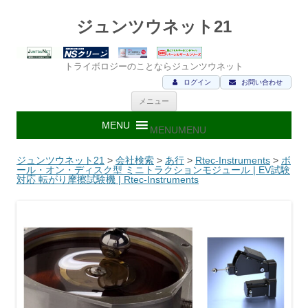
ジュンツウネット21
トライボロジーのことならジュンツウネット
ログイン
お問い合わせ
コ
メニュー
ン
テ
ン
MENU
MENU
ツ
へ
ス
ジュンツウネット21
>
会社検索
>
あ行
>
Rtec-Instruments
>
ボ
キ
ール・オン・ディスク型 ミニトラクションモジュール | EV試験
ッ
対応 転がり摩擦試験機 | Rtec-Instruments
プ