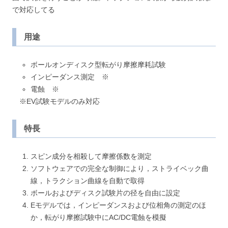
で対応してる
用途
ボールオンディスク型転がり摩擦摩耗試験
インピーダンス測定 ※
電蝕 ※
※EV試験モデルのみ対応
特長
スピン成分を相殺して摩擦係数を測定
ソフトウェアでの完全な制御により，ストライベック曲
線，トラクション曲線を自動で取得
ボールおよびディスク試験片の径を自由に設定
Eモデルでは，インピーダンスおよび位相角の測定のほ
か，転がり摩擦試験中にAC/DC電蝕を模擬