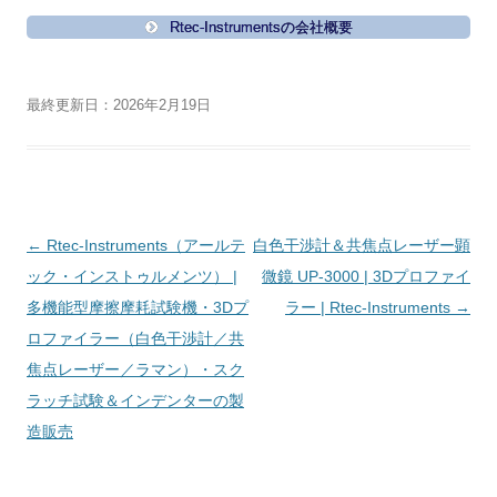
Rtec-Instrumentsの会社概要
最終更新日：2026年2月19日
投
←
Rtec-Instruments（アールテ
白色干渉計＆共焦点レーザー顕
稿
ック・インストゥルメンツ） |
微鏡 UP-3000 | 3Dプロファイ
ナ
多機能型摩擦摩耗試験機・3Dプ
ラー | Rtec-Instruments
→
ビ
ロファイラー（白色干渉計／共
ゲ
焦点レーザー／ラマン）・スク
ー
ラッチ試験＆インデンターの製
シ
造販売
ョ
ン