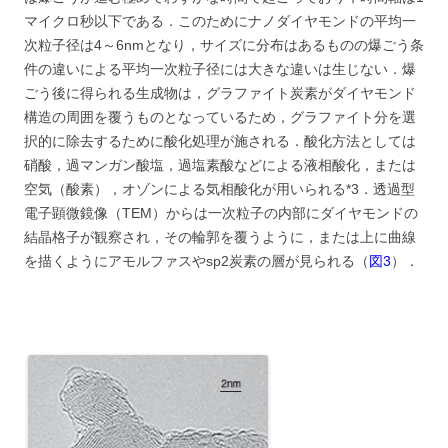
マイクロ秒以下である．このためにナノダイヤモンドの平均一
次粒子径は4～6nmとなり，サイズに分布はあるものの爆ごう条
件の違いによる平均一次粒子径には大きな違いは生じない．爆
ごう後に得られる生成物は，グラファイト炭素がダイヤモンド
構造の周囲を覆うものとなっているため，グラファイト分を選
択的に除去するために酸化処理が施される．酸化方法としては
硝酸，過マンガン酸塩，過塩素酸などによる液相酸化，または
空気（酸素），オゾンによる気相酸化が用いられる*3．透過型
電子顕微鏡像（TEM）からは一次粒子の内部にダイヤモンドの
結晶格子が観察され，その輪郭を覆うように，または上に曲線
を描くようにアモルファスやsp2炭素の層が見られる（
図3
）．