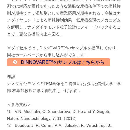
剤では対応が困難であったような過酷な摩擦条件下での摩耗抑
制が期待でき，添加剤として産業応用が期待される．今後はナ
ノダイヤモンドによる摩耗抑制効果，低摩擦発現のメカニズム
を解明し，ナノダイヤモンド粒子設計にフィードバックするこ
とで，更なる機能向上を図る．
※ダイセルでは，DINNOVARE™のサンプルを提供しており，
同社ホームページから申し込みができます．
DINNOVARE™のサンプルはこちらから
謝辞
ナノダイヤモンドのTEM画像をご提供いただいた信州大学工学
部 林卓哉教授に厚く御礼申し上げます．
＜参考文献＞
*1 V.N. Mochalin, O. Shenderova, D. Ho and Y. Gogoti,
Nature Nanotechnology, 7, 11（2012）
*2 Boudou, J. P., Curmi, P. A., Jelezko, F., Wrachtrup, J.,