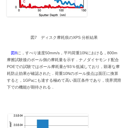
図7 ディスク摩耗痕のXPS 分析結果
図8
に，すべり速度50mm/s，平均荷重10Nにおける，800m
摩擦試験後のボール側の摩耗量を示す．ナノダイヤモンド配合
POEでの試験ではボール摩耗量が93％低減しており，顕著な摩
耗防止効果が確認された．荷重10Nのボール接点は面圧に換算
すると，1GPaにも達する極めて高い面圧条件であり，境界潤滑
下での機能が期待される．