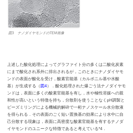
図3 ナノダイヤモンドのTEM画像
上述した酸化処理によってグラファイト分の多くは二酸化炭素
にまで酸化され系外に排出されるが，このときにナノダイヤモ
ンドの表面が酸化を受け，酸素官能基（カルボニル基や水酸
基）が生成する（
図4
）．酸化処理された爆ごう法ナノダイヤモ
ンドは，表面に多くの酸素官能基を有し，水や極性溶媒への親
和性が高いという特徴を持ち，分散剤を使うことなくpH調製と
ビーズミリングによる機械的解砕で一桁ナノスケール水分散液
を得られる．その表面のごく短い置換基の効果により水中に自
己分散する現象は，表面に高密度な酸素官能基を有するナノダ
イヤモンドのユニークな特徴であると考えている*4．