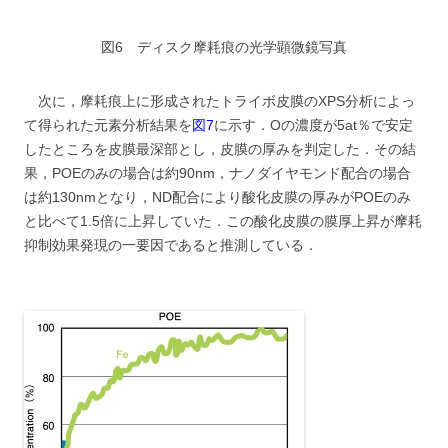
図6 ディスク摩耗痕の光学顕微鏡写真
次に，摩耗痕上に形成されたトライボ皮膜のXPS分析によっ
て得られた元素分析結果を
図7
に示す．Oの濃度が5at％で安定
したところを皮膜最深部とし，皮膜の厚みを判定した．その結
果，POEのみの場合は約90nm，ナノダイヤモンド配合の場合
は約130nmとなり，ND配合により酸化皮膜の厚みがPOEのみ
と比べて1.5倍に上昇していた．この酸化皮膜の膜厚上昇が摩耗
抑制効果発現の一要因であると推測している．