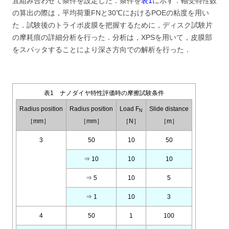
宜組み合わせて条件を設定した．条件を
表1
に示す．軸受特性数
の算出の際は，平均荷重FNと30℃におけるPOEの粘度を用い
た．試験後のトライボ皮膜を把握するために，ディスク試験片
の摩耗痕の詳細分析を行った．分析は，XPSを用いて，皮膜部
をスパッタすることにより深さ方向での解析を行った．
表1 ナノダイヤ特性評価時の摩擦試験条件
Radius position
Radius position
Load F
Slide distance
N
［mm］
［mm］
［N］
［m］
3
50
10
50
⇒ 10
10
10
⇒ 5
10
5
⇒ 1
10
3
4
50
1
100