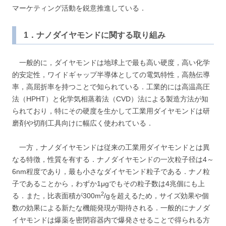
マーケティング活動を鋭意推進している．
1．ナノダイヤモンドに関する取り組み
一般的に，ダイヤモンドは地球上で最も高い硬度，高い化学
的安定性，ワイドギャップ半導体としての電気特性，高熱伝導
率，高屈折率を持つことで知られている．工業的には高温高圧
法（HPHT）と化学気相蒸着法（CVD）法による製造方法が知
られており，特にその硬度を生かして工業用ダイヤモンドは研
磨剤や切削工具向けに幅広く使われている．
一方，ナノダイヤモンドは従来の工業用ダイヤモンドとは異
なる特徴，性質を有する．ナノダイヤモンドの一次粒子径は4～
6nm程度であり，最も小さなダイヤモンド粒子である．ナノ粒
子であることから，わずか1μgでもその粒子数は4兆個にも上
2
る．また，比表面積が300m
/gを超えるため，サイズ効果や個
数の効果による新たな機能発現が期待される．一般的にナノダ
イヤモンドは爆薬を密閉容器内で爆発させることで得られる方