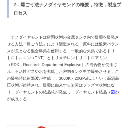
2．爆ごう法ナノダイヤモンドの概要，特徴，製造プ
ロセス
ナノダイヤモンドは密閉状態の金属タンク内で爆薬を爆発さ
せる方法「爆ごう法」により製造される．原料には酸素バラン
スが負となる混合爆薬を使用する．一般的な火薬であるトリニ
トロトルエン（TNT）とトリメチレントリニトロアミン
（RDX：Research Department Explosive）の混合物が使用さ
れ，不活性ガスや水を充填した密閉タンク中で爆発させる．こ
の爆発時に衝撃波が生成し，3000K・20GPa以上という高温高
圧状態が維持され，爆薬に由来する炭素はプラズマ状態にな
り，ダイヤモンドの結晶核が発生し，ダイヤモンド結晶（
図2
）
が成長する．