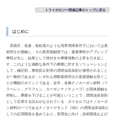
トライボロジー関連記事のトップに戻る
はじめに
高面圧，低速，低粘度のような境界潤滑条件下においては基
材同士が接触し，その真実接触部では，凝着摩耗やアブレシブ
摩耗が生じ，結果として焼付きや摩擦係数の上昇を引き起こ
す．このような過酷な条件下の摩擦に対するソリューションと
して，極圧剤，摩耗防止剤等の潤滑油添加剤が適用されること
が一般的であるが，いずれも摺動基材同士の直接接触を防ぐこ
とが機能のポイントである．近年，各種ナノカーボン材料（フ
ラーレン，グラフェン，カーボンナノチューブ）が固体接触を
抑制し，摩擦を下げることが可能ということで，潤滑油添加剤
として応用する試みがなされている．ダイセルではナノカーボ
ン材料の一つであるナノダイヤモンド（ND）の潤滑油添加剤と
しての応用開発を進めており，実用化に向け，技術開発および