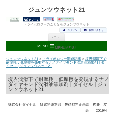
ジュンツウネット21
トライボロジーのことならジュンツウネット
ログイン
お問い合わせ
コ
メニュー
ン
テ
ン
MENU
MENU
ツ
へ
ス
ジュンツウネット21
>
トライボロジー関連記事
>
境界潤滑下で
キ
耐摩耗，低摩擦を発現するナノダイヤモンド潤滑油添加剤 | ダ
ッ
イセル | ジュンツウネット21
プ
境界潤滑下で耐摩耗，低摩擦を発現するナノ
ダイヤモンド潤滑油添加剤 | ダイセル | ジュ
ンツウネット21
株式会社ダイセル 研究開発本部 先端材料企画部 後藤 友
尋 2019/4