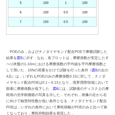
5
100
1
100
6
100
0.5
100
7
150
0.5
100
POEのみ，およびナノダイヤモンド配合POEで摩擦試験した
結果を
図5
に示す．なお，各プロットは，摩擦係数が安定したす
べり終盤の1-10mにおける摩擦係数の平均値を平均摩擦係数と
して用いた．10Nの荷重をかけて試験を行った条件（
図5
の左の
4点）は，いずれもPOEのみの摩擦係数0.15に対して，ナノダ
イヤモンド配合POEは0.1～0.13となり，境界潤滑領域において
顕著に摩擦係数が低下した．
図6
には，試験後のディスク上の摩
耗痕の光学顕微鏡の写真を示した．それぞれ，画像の左から右
に向けて軸受特性数が低い条件となる．ナノダイヤモンド配合
POEは，いずれの条件において摩耗痕幅がPOEのみと比べて狭
くなっており，摩耗抑制効果を発現した．