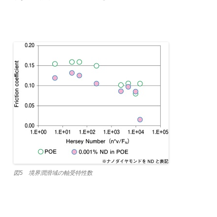
図5 境界潤滑域の軸受特性数