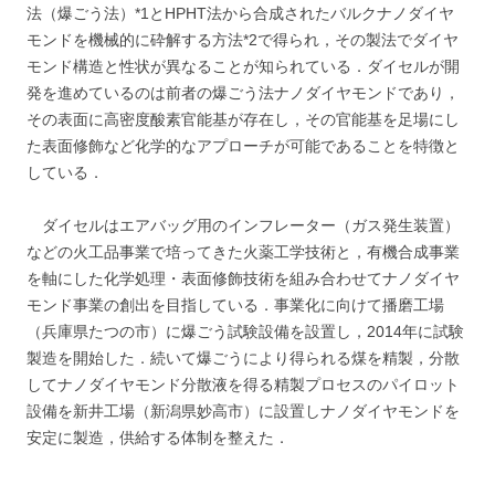
法（爆ごう法）*1とHPHT法から合成されたバルクナノダイヤ
モンドを機械的に砕解する方法*2で得られ，その製法でダイヤ
モンド構造と性状が異なることが知られている．ダイセルが開
発を進めているのは前者の爆ごう法ナノダイヤモンドであり，
その表面に高密度酸素官能基が存在し，その官能基を足場にし
た表面修飾など化学的なアプローチが可能であることを特徴と
している．
ダイセルはエアバッグ用のインフレーター（ガス発生装置）
などの火工品事業で培ってきた火薬工学技術と，有機合成事業
を軸にした化学処理・表面修飾技術を組み合わせてナノダイヤ
モンド事業の創出を目指している．事業化に向けて播磨工場
（兵庫県たつの市）に爆ごう試験設備を設置し，2014年に試験
製造を開始した．続いて爆ごうにより得られる煤を精製，分散
してナノダイヤモンド分散液を得る精製プロセスのパイロット
設備を新井工場（新潟県妙高市）に設置しナノダイヤモンドを
安定に製造，供給する体制を整えた．