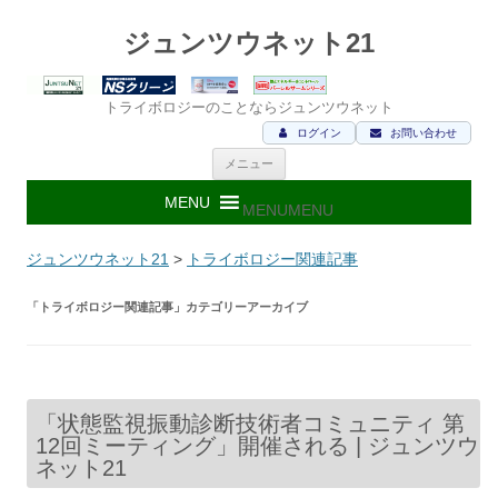
ジュンツウネット21
トライボロジーのことならジュンツウネット
ログイン
お問い合わせ
コ
メニュー
ン
テ
ン
MENU
MENU
ツ
へ
ス
ジュンツウネット21
>
トライボロジー関連記事
キ
ッ
プ
「
トライボロジー関連記事
」カテゴリーアーカイブ
「状態監視振動診断技術者コミュニティ 第
12回ミーティング」開催される | ジュンツウ
ネット21