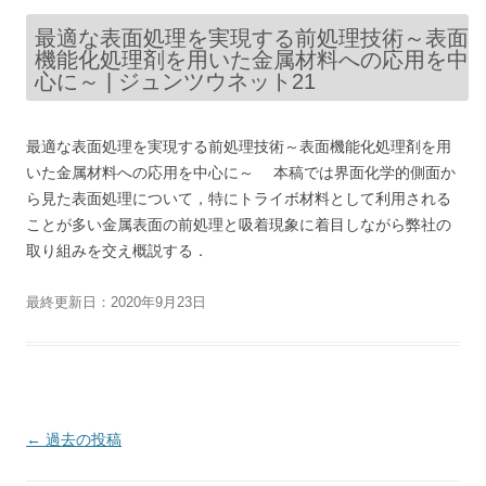
最適な表面処理を実現する前処理技術～表面
機能化処理剤を用いた金属材料への応用を中
心に～ | ジュンツウネット21
最適な表面処理を実現する前処理技術～表面機能化処理剤を用
いた金属材料への応用を中心に～ 本稿では界面化学的側面か
ら見た表面処理について，特にトライボ材料として利用される
ことが多い金属表面の前処理と吸着現象に着目しながら弊社の
取り組みを交え概説する．
最終更新日：2020年9月23日
投
←
過去の投稿
稿