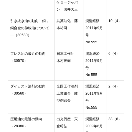
ケミージャパ
ン 照井大三
引き抜き油の動向―銅，
共英油化 藤
潤滑経済
10（4）
銅合金の伸線油について
本祐司
2011年9月
―（30580）
号
No.555
プレス油の最近の動向
日本工作油
潤滑経済
6（4）
（30570）
木村茂樹
2011年9月
号
No.555
ダイカスト油剤の動向
全国工作油剤
潤滑経済
2（4）
（30560）
工業組合 離
2011年9月
型剤部会
号
No.555
圧延油の最近の動向
出光興産 宍
潤滑経済
38（6）
（28380）
倉昭弘
2009年8月