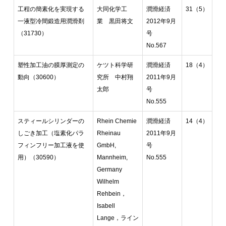
工程の簡素化を実現する
大同化学工
潤滑経済
31（5）
一液型冷間鍛造用潤滑剤
業 黒田将文
2012年9月
（31730）
号
No.567
塑性加工油の膜厚測定の
ケツト科学研
潤滑経済
18（4）
動向（30600）
究所 中村翔
2011年9月
太郎
号
No.555
スティールシリンダーの
Rhein Chemie
潤滑経済
14（4）
しごき加工（塩素化パラ
Rheinau
2011年9月
フィンフリー加工液を使
GmbH,
号
用）（30590）
Mannheim,
No.555
Germany
Wilhelm
Rehbein，
Isabell
Lange，ライン