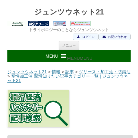
ジュンツウネット21
トライボロジーのことならジュンツウネット
ログイン
お問い合わせ
コ
メニュー
ン
テ
ン
MENU
MENU
ツ
へ
ス
ジュンツウネット21
>
情報
>
記事
>
グリース・加工油・防錆油
キ
>
塑性加工油 潤滑知りたい記事カテゴリー一覧 | ジュンツウネ
ッ
ット21
プ