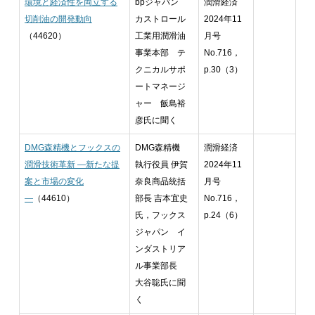
環境と経済性を両立する
bpジャパン
潤滑経済
切削油の開発動向
カストロール
2024年11
（44620）
工業用潤滑油
月号
事業本部 テ
No.716，
クニカルサポ
p.30（3）
ートマネージ
ャー 飯島裕
彦氏に聞く
DMG森精機とフックスの
DMG森精機
潤滑経済
潤滑技術革新 ―新たな提
執行役員 伊賀
2024年11
案と市場の変化
奈良商品統括
月号
―
（44610）
部長 吉本宜史
No.716，
氏，フックス
p.24（6）
ジャパン イ
ンダストリア
ル事業部長
大谷聡氏に聞
く