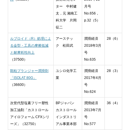
ター 中村健
月号
太，元 湘南工
No.656，
科大学 片岡
p.32（5）
征二
ルブロイド（R）処理によ
アーステッ
潤滑経済
28（6）
る金型・工具の摩擦低減
ク 松田武
2018年3月
と耐摩耗性向上
号
（37500）
No.635
顆粒プランジャー潤滑剤
ユシロ化学工
潤滑経済
28（3）
「ISOLAT 80G」
業
2017年4月
（36600）
号
No.624
次世代型塩素フリー塑性
BPジャパン
潤滑経済
36（4）
加工油剤「カストロール
カストロール
2013年7月
アイロフォーム CFXシリ
インダストリ
号
ーズ」（32750）
アル事業本部
No.577