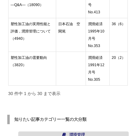
―Q&A―（18090）
号
No.413
塑性加工油の実用性能と
日本石油 空
潤滑経済
36（6）
評価，潤滑管理について
閑篤
1995年10
（4940）
月号
No.353
塑性加工油の需要動向
潤滑経済
20（2）
（3820）
1991年12
月号
No.305
30 件中 1 から 30 まで表示
知りたい記事カテゴリー一覧の大分類
潤滑管理