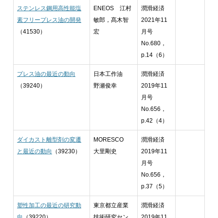
ステンレス鋼用高性能塩
ENEOS 江村
潤滑経済
素フリープレス油の開発
敏郎，髙木智
2021年11
（41530）
宏
月号
No.680，
p.14（6）
プレス油の最近の動向
日本工作油
潤滑経済
（39240）
野瀬俊幸
2019年11
月号
No.656，
p.42（4）
ダイカスト離型剤の変遷
MORESCO
潤滑経済
と最近の動向
（39230）
大里剛史
2019年11
月号
No.656，
p.37（5）
塑性加工の最近の研究動
東京都立産業
潤滑経済
向
（39220）
技術研究セン
2019年11