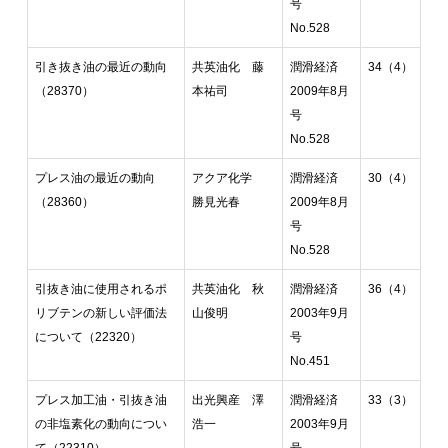
号
No.528
引き抜き油の最近の動向
共英油化 藤
潤滑経済
34（4）
（28370）
本祐司
2009年8月
号
No.528
プレス油の最近の動向
アクア化学
潤滑経済
30（4）
（28360）
勝見光春
2009年8月
号
No.528
引抜き油に使用されるポ
共英油化 秋
潤滑経済
36（4）
リブテンの新しい評価法
山俊明
2003年9月
について（22320）
号
No.451
プレス加工油・引抜き油
出光興産 澤
潤滑経済
33（3）
の非塩素化の動向につい
浩一
2003年9月