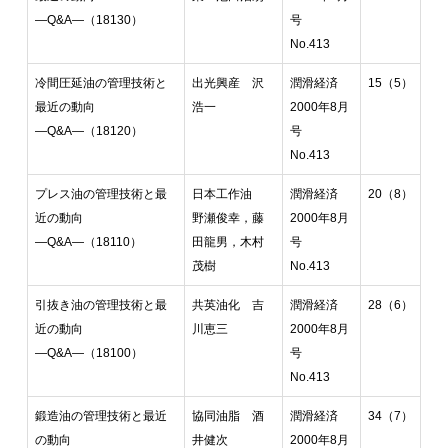
―Q&A―（18130）
号
No.413
冷間圧延油の管理技術と
出光興産 沢
潤滑経済
15（5）
最近の動向
浩一
2000年8月
―Q&A―（18120）
号
No.413
プレス油の管理技術と最
日本工作油
潤滑経済
20（8）
近の動向
野瀬俊幸，藤
2000年8月
―Q&A―（18110）
田龍男，木村
号
茂樹
No.413
引抜き油の管理技術と最
共英油化 吉
潤滑経済
28（6）
近の動向
川恵三
2000年8月
―Q&A―（18100）
号
No.413
鍛造油の管理技術と最近
協同油脂 酒
潤滑経済
34（7）
の動向
井健次
2000年8月