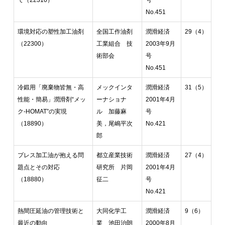
て（22310）
号
No.451
環境対応の塑性加工油剤
全国工作油剤
潤滑経済
29（4）
（22300）
工業組合 技
2003年9月
術部会
号
No.451
冷鍛用「廃棄物皆無・高
メックインタ
潤滑経済
31（5）
性能・簡易」潤滑剤“メッ
ーナショナ
2001年4月
ク-HOMAT”の実現
ル 加藤麻
号
（18890）
美，尾嶋平次
No.421
郎
プレス加工油が抱える問
都立産業技術
潤滑経済
27（4）
題点とその対応
研究所 片岡
2001年4月
（18880）
征二
号
No.421
熱間圧延油の管理技術と
大同化学工
潤滑経済
9（6）
最近の動向
業 池田治朗
2000年8月