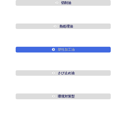
切削油
熱処理油
塑性加工油
さび止め油
環境対策型